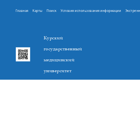
Главная
Карты
Поиск
Условия использования информации
Экстрен
Курский
государственный
медицинский
университет