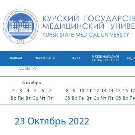
МЕЖДУНАРОДНОЕ
ГЛАВНАЯ
ОБРАЗОВАНИЕ
НАУКА
МЕД
СОТРУДНИЧЕСТВО
СОБЫТИЯ
Октябрь
2
3
4
5
6
7
8
9
10
11
12
13
14
15
16
1
Вс
Пн
Вт
Ср
Чт
Пт
Сб
Вс
Пн
Вт
Ср
Чт
Пт
Сб
Вс
П
23 Октябрь 2022