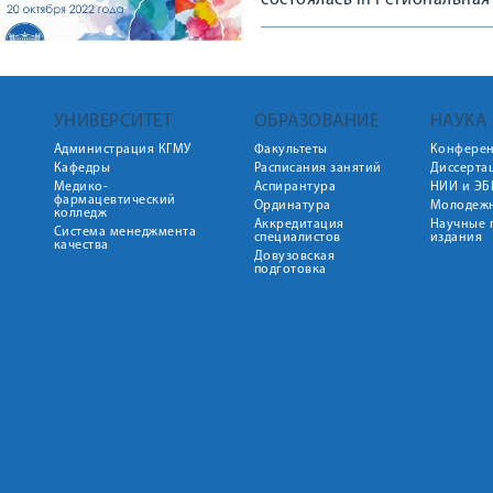
состоялась III Региональн
здоровья в образовательно
УНИВЕРСИТЕТ
ОБРАЗОВАНИЕ
НАУКА
Администрация КГМУ
Факультеты
Конфере
Кафедры
Расписания занятий
Диссерта
Медико-
Аспирантура
НИИ и ЭБ
фармацевтический
Ординатура
Молодежн
колледж
Аккредитация
Научные 
Система менеджмента
специалистов
издания
качества
Довузовская
подготовка