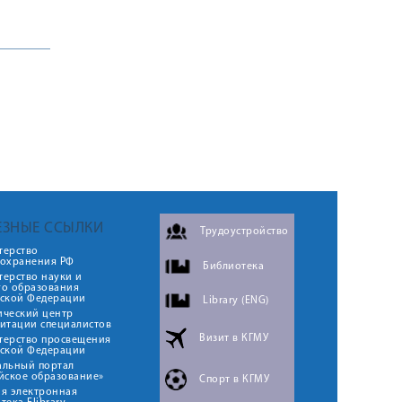
ЕЗНЫЕ ССЫЛКИ
Трудоустройство
терство
оохранения РФ
Библиотека
ерство науки и
го образования
йской Федерации
Library (ENG)
ический центр
итации специалистов
Визит в КГМУ
терство просвещения
йской Федерации
альный портал
йское образование»
Спорт в КГМУ
я электронная