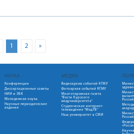
1
2
»
НАУКА
МЕДИА
ПОЛ
Конференции
Видеоархив событий КГМУ
Минис
здрав
Диссертационные советы
Фотоархив событий КГМУ
Минист
НИИ и ЭБК
Многотиражная газета
высше
"Вести Курского
Молодежная наука
Росси
медуниверситета"
Научные периодические
Метод
Студенческое интернет-
издания
аккред
телевидение "МедТВ"
Минис
Наш университет в СМИ
Росси
Федер
«Росси
Научна