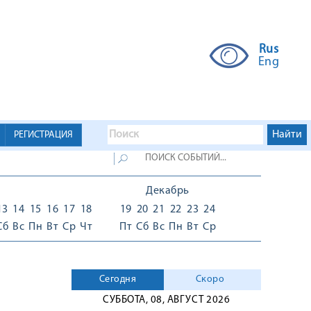
Rus
Eng
РЕГИСТРАЦИЯ
Декабрь
13
14
15
16
17
18
19
20
21
22
23
24
Сб
Вс
Пн
Вт
Ср
Чт
Пт
Сб
Вс
Пн
Вт
Ср
Сегодня
Скоро
СУББОТА, 08, АВГУСТ 2026