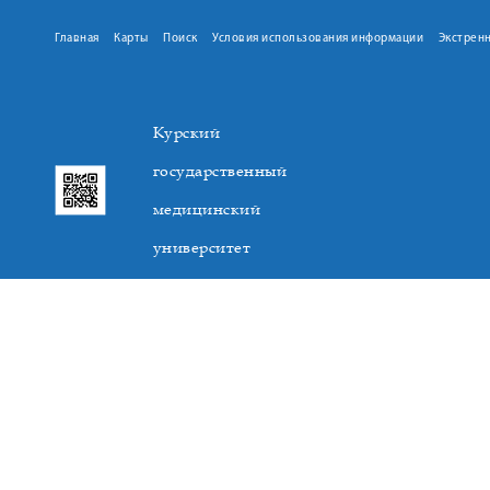
Главная
Карты
Поиск
Условия использования информации
Экстрен
Курский
государственный
медицинский
университет