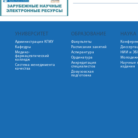
УНИВЕРСИТЕТ
ОБРАЗОВАНИЕ
НАУКА
Администрация КГМУ
Факультеты
Конфере
Кафедры
Расписания занятий
Диссерта
Медико-
Аспирантура
НИИ и ЭБ
фармацевтический
Ординатура
Молодежн
колледж
Аккредитация
Научные 
Система менеджмента
специалистов
издания
качества
Довузовская
подготовка