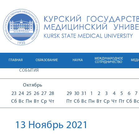
МЕЖДУНАРОДНОЕ
ГЛАВНАЯ
ОБРАЗОВАНИЕ
НАУКА
МЕД
СОТРУДНИЧЕСТВО
СОБЫТИЯ
Октябрь
23
24
25
26
27
28
29
30
31
1
2
3
4
5
6
7
Сб
Вс
Пн
Вт
Ср
Чт
Пт
Сб
Вс
Пн
Вт
Ср
Чт
Пт
Сб
Вс
13 Ноябрь 2021