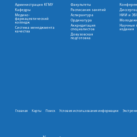
Администрация КГМУ
Факультеты
Конфере
Кафедры
Расписания занятий
Диссерта
Медико-
Аспирантура
НИИ и ЭБ
фармацевтический
Ординатура
Молодежн
колледж
Аккредитация
Научные 
Система менеджмента
специалистов
издания
качества
Довузовская
подготовка
Главная
Карты
Поиск
Условия использования информации
Экстрен