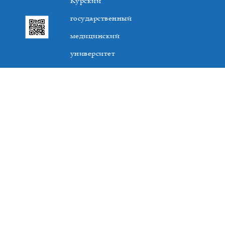
Курский
государственный
медицинский
университет