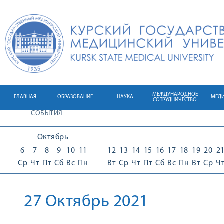
МЕЖДУНАРОДНОЕ
ГЛАВНАЯ
ОБРАЗОВАНИЕ
НАУКА
МЕД
СОТРУДНИЧЕСТВО
СОБЫТИЯ
Октябрь
6
7
8
9
10
11
12
13
14
15
16
17
18
19
20
2
Ср
Чт
Пт
Сб
Вс
Пн
Вт
Ср
Чт
Пт
Сб
Вс
Пн
Вт
Ср
Ч
27 Октябрь 2021