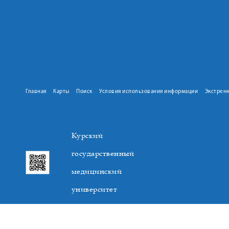
Главная
Карты
Поиск
Условия использования информации
Экстрен
Курский
государственный
медицинский
университет