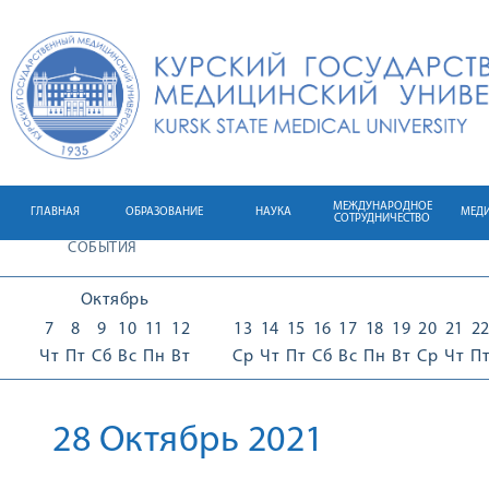
МЕЖДУНАРОДНОЕ
ГЛАВНАЯ
ОБРАЗОВАНИЕ
НАУКА
МЕД
СОТРУДНИЧЕСТВО
СОБЫТИЯ
Октябрь
7
8
9
10
11
12
13
14
15
16
17
18
19
20
21
2
Чт
Пт
Сб
Вс
Пн
Вт
Ср
Чт
Пт
Сб
Вс
Пн
Вт
Ср
Чт
П
28 Октябрь 2021