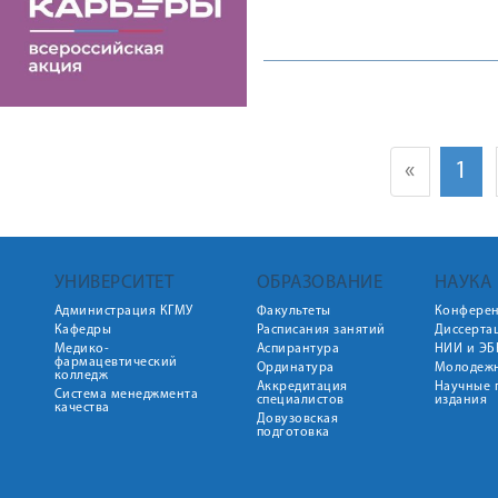
«
1
УНИВЕРСИТЕТ
ОБРАЗОВАНИЕ
НАУКА
Администрация КГМУ
Факультеты
Конфере
Кафедры
Расписания занятий
Диссерта
Медико-
Аспирантура
НИИ и ЭБ
фармацевтический
Ординатура
Молодежн
колледж
Аккредитация
Научные 
Система менеджмента
специалистов
издания
качества
Довузовская
подготовка