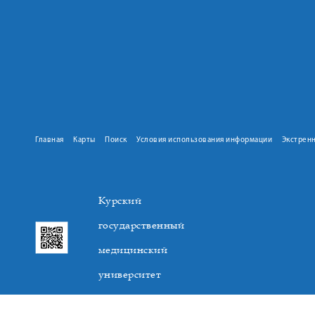
Главная
Карты
Поиск
Условия использования информации
Экстрен
Курский
государственный
медицинский
университет