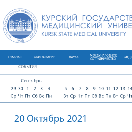
МЕЖДУНАРОДНОЕ
ГЛАВНАЯ
ОБРАЗОВАНИЕ
НАУКА
МЕД
СОТРУДНИЧЕСТВО
СОБЫТИЯ
Сентябрь
29
30
1
2
3
4
5
6
7
8
9
10
11
12
13
1
Ср
Чт
Пт
Сб
Вс
Пн
Вт
Ср
Чт
Пт
Сб
Вс
Пн
Вт
Ср
Ч
20 Октябрь 2021