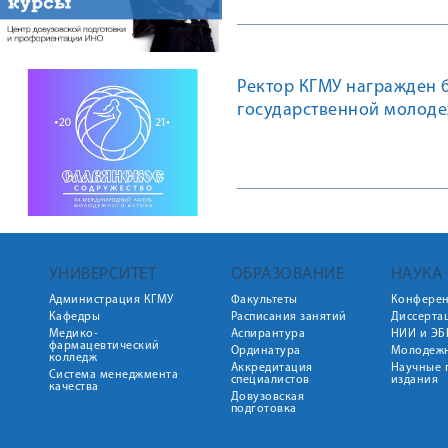
Ректор КГМУ награжден 
государственной молод
УНИВЕРСИТЕТ
ОБРАЗОВАНИЕ
НАУКА
Администрация КГМУ
Факультеты
Конфере
Кафедры
Расписания занятий
Диссерта
Медико-
Аспирантура
НИИ и ЭБ
фармацевтический
Ординатура
Молодежн
колледж
Аккредитация
Научные 
Система менеджмента
специалистов
издания
качества
Довузовская
подготовка