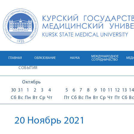
МЕЖДУНАРОДНОЕ
ГЛАВНАЯ
ОБРАЗОВАНИЕ
НАУКА
МЕД
СОТРУДНИЧЕСТВО
СОБЫТИЯ
Октябрь
30
31
1
2
3
4
5
6
7
8
9
10
11
12
13
14
Сб
Вс
Пн
Вт
Ср
Чт
Пт
Сб
Вс
Пн
Вт
Ср
Чт
Пт
Сб
Вс
20 Ноябрь 2021