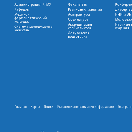
Администрация КГМУ
Факультеты
Конфере
Кафедры
Расписания занятий
Диссерта
Медико-
Аспирантура
НИИ и ЭБ
фармацевтический
Ординатура
Молодежн
колледж
Аккредитация
Научные 
Система менеджмента
специалистов
издания
качества
Довузовская
подготовка
Главная
Карты
Поиск
Условия использования информации
Экстрен