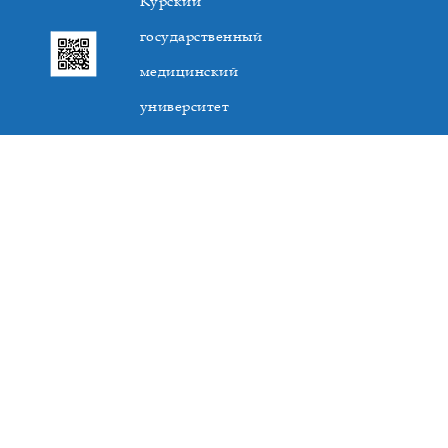
Курский
государственный
медицинский
университет