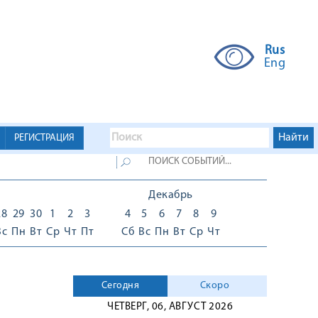
Rus
Eng
РЕГИСТРАЦИЯ
Декабрь
28
29
30
1
2
3
4
5
6
7
8
9
Вс
Пн
Вт
Ср
Чт
Пт
Сб
Вс
Пн
Вт
Ср
Чт
Сегодня
Скоро
ЧЕТВЕРГ, 06, АВГУСТ 2026