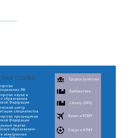
ЕЗНЫЕ ССЫЛКИ
Трудоустройство
терство
оохранения РФ
Библиотека
ерство науки и
го образования
йской Федерации
Library (ENG)
ический центр
итации специалистов
Визит в КГМУ
терство просвещения
йской Федерации
альный портал
йское образование»
Спорт в КГМУ
я электронная