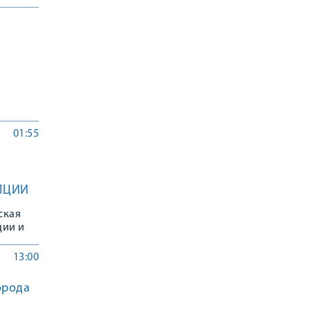
01:55
ПЦИИ
ская
ции и
13:00
орода