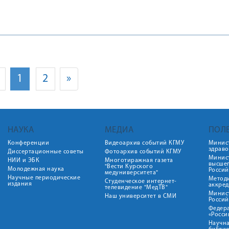
1
2
»
НАУКА
МЕДИА
ПОЛ
Конференции
Видеоархив событий КГМУ
Минис
здрав
Диссертационные советы
Фотоархив событий КГМУ
Минист
НИИ и ЭБК
Многотиражная газета
высше
"Вести Курского
Молодежная наука
Росси
медуниверситета"
Научные периодические
Метод
Студенческое интернет-
издания
аккред
телевидение "МедТВ"
Минис
Наш университет в СМИ
Росси
Федер
«Росси
Научна