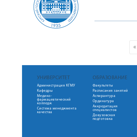
«
УНИВЕРСИТЕТ
ОБРАЗОВАНИЕ
Администрация КГМУ
Факультеты
Кафедры
Расписания занятий
Медико-
Аспирантура
фармацевтический
Ординатура
колледж
Аккредитация
Система менеджмента
специалистов
качества
Довузовская
подготовка