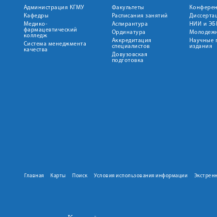
Администрация КГМУ
Факультеты
Конфере
Кафедры
Расписания занятий
Диссерта
Медико-
Аспирантура
НИИ и ЭБ
фармацевтический
Ординатура
Молодежн
колледж
Аккредитация
Научные 
Система менеджмента
специалистов
издания
качества
Довузовская
подготовка
Главная
Карты
Поиск
Условия использования информации
Экстрен