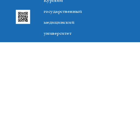
Курский
государственный
медицинский
университет