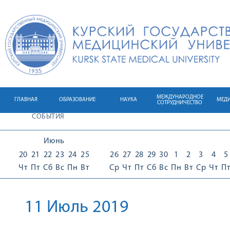
МЕЖДУНАРОДНОЕ
ГЛАВНАЯ
ОБРАЗОВАНИЕ
НАУКА
МЕД
СОТРУДНИЧЕСТВО
СОБЫТИЯ
Июнь
20
21
22
23
24
25
26
27
28
29
30
1
2
3
4
5
Чт
Пт
Сб
Вс
Пн
Вт
Ср
Чт
Пт
Сб
Вс
Пн
Вт
Ср
Чт
П
11 Июль 2019