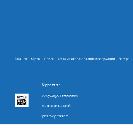
Главная
Карты
Поиск
Условия использования информации
Экстрен
Курский
государственный
медицинский
университет