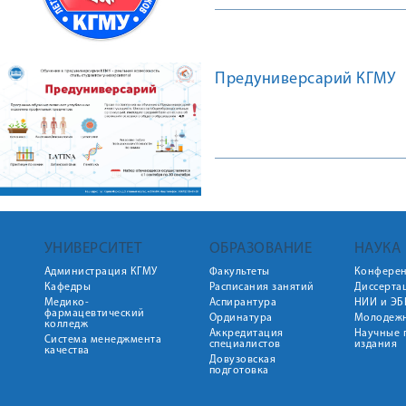
Предуниверсарий КГМУ
УНИВЕРСИТЕТ
ОБРАЗОВАНИЕ
НАУКА
Администрация КГМУ
Факультеты
Конфере
Кафедры
Расписания занятий
Диссерта
Медико-
Аспирантура
НИИ и ЭБ
фармацевтический
Ординатура
Молодежн
колледж
Аккредитация
Научные 
Система менеджмента
специалистов
издания
качества
Довузовская
подготовка