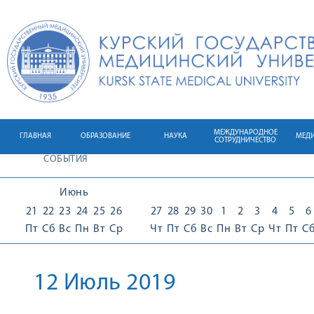
МЕЖДУНАРОДНОЕ
ГЛАВНАЯ
ОБРАЗОВАНИЕ
НАУКА
МЕД
СОТРУДНИЧЕСТВО
СОБЫТИЯ
Июнь
21
22
23
24
25
26
27
28
29
30
1
2
3
4
5
6
Пт
Сб
Вс
Пн
Вт
Ср
Чт
Пт
Сб
Вс
Пн
Вт
Ср
Чт
Пт
С
12 Июль 2019