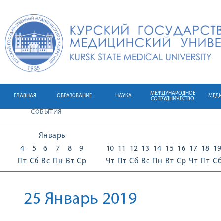
МЕЖДУНАРОДНОЕ
ГЛАВНАЯ
ОБРАЗОВАНИЕ
НАУКА
МЕД
СОТРУДНИЧЕСТВО
СОБЫТИЯ
Январь
4
5
6
7
8
9
10
11
12
13
14
15
16
17
18
1
Пт
Сб
Вс
Пн
Вт
Ср
Чт
Пт
Сб
Вс
Пн
Вт
Ср
Чт
Пт
С
25 Январь 2019