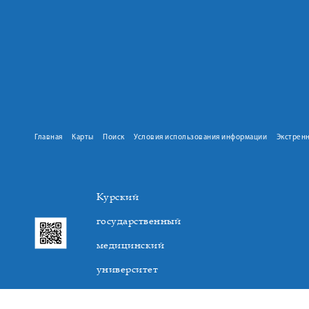
Главная
Карты
Поиск
Условия использования информации
Экстрен
Курский
государственный
медицинский
университет