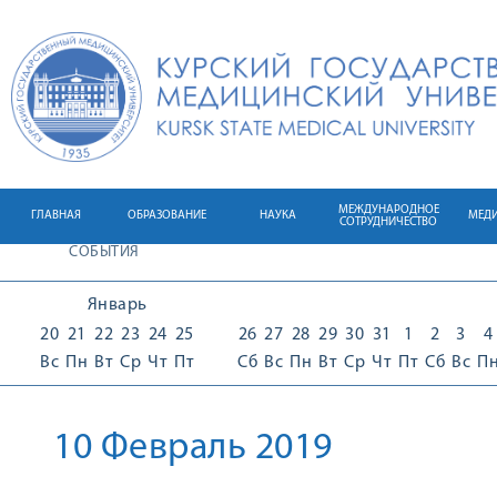
МЕЖДУНАРОДНОЕ
ГЛАВНАЯ
ОБРАЗОВАНИЕ
НАУКА
МЕД
СОТРУДНИЧЕСТВО
СОБЫТИЯ
Январь
20
21
22
23
24
25
26
27
28
29
30
31
1
2
3
4
Вс
Пн
Вт
Ср
Чт
Пт
Сб
Вс
Пн
Вт
Ср
Чт
Пт
Сб
Вс
П
10 Февраль 2019