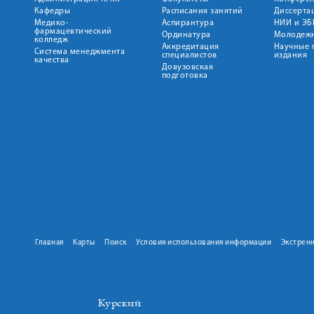
Кафедры
Расписания занятий
Диссерта
Медико-
Аспирантура
НИИ и ЭБ
фармацевтический
Ординатура
Молодежн
колледж
Аккредитация
Научные 
Система менеджмента
специалистов
издания
качества
Довузовская
подготовка
Главная
Карты
Поиск
Условия использования информации
Экстрен
Курский