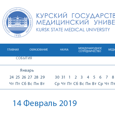
МЕЖДУНАРОДНОЕ
ГЛАВНАЯ
ОБРАЗОВАНИЕ
НАУКА
МЕД
СОТРУДНИЧЕСТВО
СОБЫТИЯ
Январь
24
25
26
27
28
29
30
31
1
2
3
4
5
6
7
8
Чт
Пт
Сб
Вс
Пн
Вт
Ср
Чт
Пт
Сб
Вс
Пн
Вт
Ср
Чт
П
14 Февраль 2019