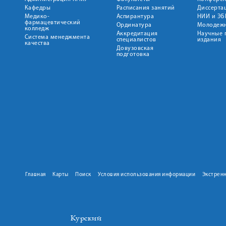
Кафедры
Расписания занятий
Диссерта
Медико-
Аспирантура
НИИ и ЭБ
фармацевтический
Ординатура
Молодежн
колледж
Аккредитация
Научные 
Система менеджмента
специалистов
издания
качества
Довузовская
подготовка
Главная
Карты
Поиск
Условия использования информации
Экстрен
Курский