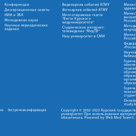
Конференции
Видеоархив событий КГМУ
Минис
здрав
Диссертационные советы
Фотоархив событий КГМУ
Минист
НИИ и ЭБК
Многотиражная газета
высше
"Вести Курского
Молодежная наука
Росси
медуниверситета"
Научные периодические
Метод
Студенческое интернет-
издания
аккред
телевидение "МедТВ"
Минис
Наш университет в СМИ
Росси
Федер
«Росси
Научна
библио
Горяча
обеспе
социа
обуча
образ
орган
образ
Горяча
психо
студен
Онлай
study.
ии
Экстренная информация
Copyright © 2002-2025 Курский государс
университет При использовании материал
обязательна. Powered by Web Med Team©, 