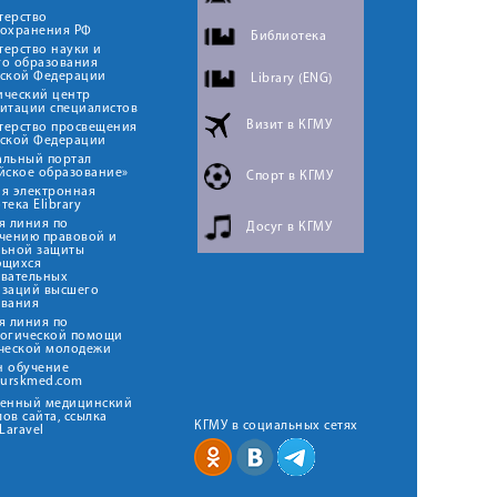
терство
оохранения РФ
Библиотека
ерство науки и
го образования
йской Федерации
Library (ENG)
ический центр
итации специалистов
Визит в КГМУ
терство просвещения
йской Федерации
альный портал
йское образование»
Спорт в КГМУ
я электронная
тека Elibrary
я линия по
Досуг в КГМУ
чению правовой и
льной защиты
ющихся
овательных
изаций высшего
ования
я линия по
логической помощи
ческой молодежи
н обучение
kurskmed.com
твенный медицинский
ов сайта, ссылка
КГМУ в социальных сетях
Laravel