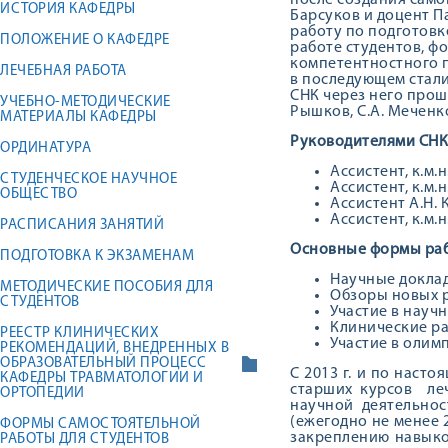
после создания само
ИСТОРИЯ КАФЕДРЫ
Барсуков и доцент П
работу по подготовк
ПОЛОЖЕНИЕ О КАФЕДРЕ
работе студентов, ф
компетентностного 
ЛЕЧЕБНАЯ РАБОТА
в последующем стали
СНК через него прошл
УЧЕБНО-МЕТОДИЧЕСКИЕ
Рышков, С.А. Меченко
МАТЕРИАЛЫ КАФЕДРЫ
Руководителями СНК 
ОРДИНАТУРА
Ассистент, к.м.н
СТУДЕНЧЕСКОЕ НАУЧНОЕ
Ассистент, к.м.н
ОБЩЕСТВО
Ассистент А.Н. 
Ассистент, к.м.н
РАСПИСАНИЯ ЗАНЯТИЙ
Основные формы раб
ПОДГОТОВКА К ЭКЗАМЕНАМ
Научные докла
МЕТОДИЧЕСКИЕ ПОСОБИЯ ДЛЯ
Обзоры новых р
СТУДЕНТОВ
Участие в науч
Клинические ра
РЕЕСТР КЛИНИЧЕСКИХ
Участие в олим
РЕКОМЕНДАЦИЙ, ВНЕДРЕННЫХ В
ОБРАЗОВАТЕЛЬНЫЙ ПРОЦЕСС
С 2013 г. и по наст
КАФЕДРЫ ТРАВМАТОЛОГИИ И
старших курсов леч
ОРТОПЕДИИ
научной деятельно
(ежегодно не менее 
ФОРМЫ САМОСТОЯТЕЛЬНОЙ
закреплению навыко
РАБОТЫ ДЛЯ СТУДЕНТОВ