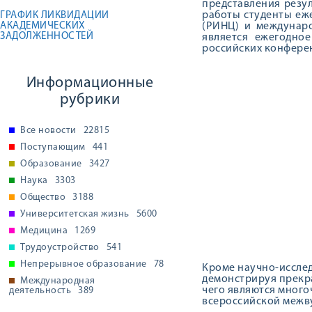
представления резул
работы студенты еж
ГРАФИК ЛИКВИДАЦИИ
АКАДЕМИЧЕСКИХ
(РИНЦ) и междунаро
ЗАДОЛЖЕННОСТЕЙ
является ежегодно
российских конферен
Информационные
рубрики
Все новости
22815
Поступающим
441
Образование
3427
Наука
3303
Общество
3188
Университетская жизнь
5600
Медицина
1269
Трудоустройство
541
Непрерывное образование
78
Кроме научно-иссле
демонстрируя прекр
Международная
чего являются много
деятельность
389
всероссийской межв