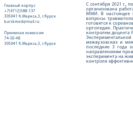
С сентября 2021 г.,
Главный корпус
организована работ
+7(4712)588-137
ММИ. В настоящее 
305041 К.Маркса,3, г.Курск
вопросы травматоло
kurskmed@mail.ru
готовятся к соревно
ортопедия. Практич
контролем доцента Р
Приемная комиссия
Экспериментальной 
74-50-48
межвузовских и меж
305041 К.Маркса,3, г.Курск
последние 3 года о
направлениями прово
эксперимента на жив
контроля эффективно