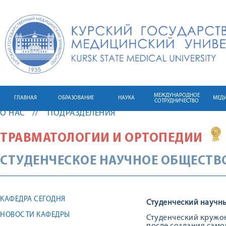
МЕЖДУНАРОДНОЕ
ГЛАВНАЯ
ОБРАЗОВАНИЕ
НАУКА
МЕД
СОТРУДНИЧЕСТВО
О НАС
ПОДРАЗДЕЛЕНИЯ
ТРАВМАТОЛОГИИ И ОРТОПЕДИИ
СТУДЕНЧЕСКОЕ НАУЧНОЕ ОБЩЕСТВ
КАФЕДРА СЕГОДНЯ
Студенческий научн
НОВОСТИ КАФЕДРЫ
Студенческий кружок