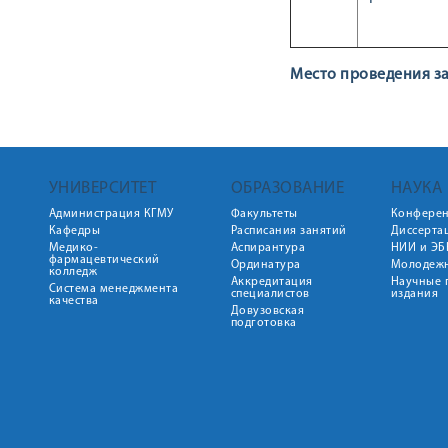
Место проведения за
УНИВЕРСИТЕТ
ОБРАЗОВАНИЕ
НАУКА
Администрация КГМУ
Факультеты
Конфере
Кафедры
Расписания занятий
Диссерта
Медико-
Аспирантура
НИИ и ЭБ
фармацевтический
Ординатура
Молодежн
колледж
Аккредитация
Научные 
Система менеджмента
специалистов
издания
качества
Довузовская
подготовка