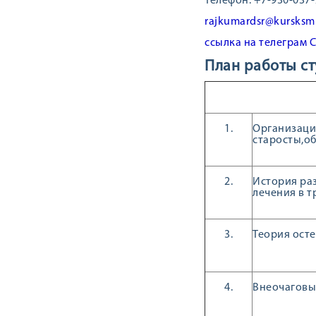
Телефон: +7-930-037-
rajkumardsr@kursksm
ссылка на телеграм
План работы ст
1.
Организаци
старосты,о
2.
История ра
лечения в 
3.
Теория ост
4.
Внеочаговый