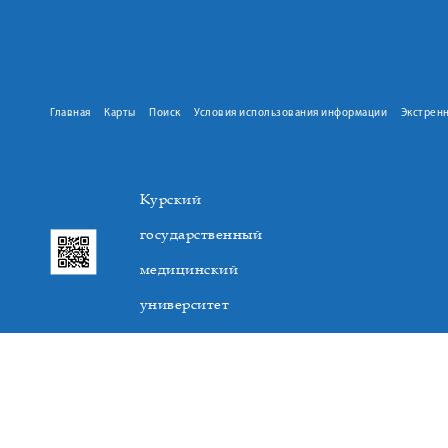
Главная
Карты
Поиск
Условия использования информации
Экстрен
Курский
государственный
медицинский
университет