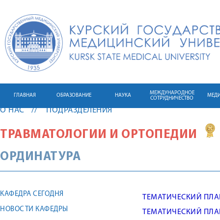
МЕЖДУНАРОДНОЕ
ГЛАВНАЯ
ОБРАЗОВАНИЕ
НАУКА
МЕД
СОТРУДНИЧЕСТВО
О НАС
ПОДРАЗДЕЛЕНИЯ
ТРАВМАТОЛОГИИ И ОРТОПЕДИИ
ОРДИНАТУРА
КАФЕДРА СЕГОДНЯ
ТЕМАТИЧЕСКИЙ ПЛА
НОВОСТИ КАФЕДРЫ
ТЕМАТИЧЕСКИЙ ПЛА