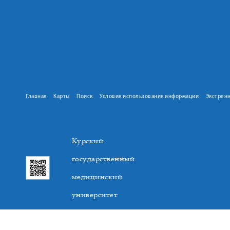
Главная
Карты
Поиск
Условия использования информации
Экстрен
Курский
государственный
медицинский
университет