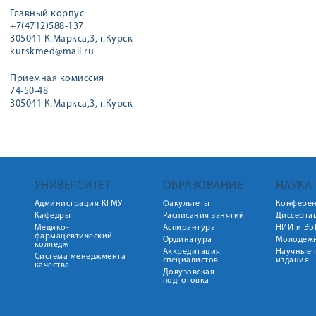
Главный корпус
+7(4712)588-137
305041 К.Маркса,3, г.Курск
kurskmed@mail.ru
Приемная комиссия
74-50-48
305041 К.Маркса,3, г.Курск
УНИВЕРСИТЕТ
ОБРАЗОВАНИЕ
НАУКА
Администрация КГМУ
Факультеты
Конфере
Кафедры
Расписания занятий
Диссерта
Медико-
Аспирантура
НИИ и ЭБ
фармацевтический
Ординатура
Молодежн
колледж
Аккредитация
Научные 
Система менеджмента
специалистов
издания
качества
Довузовская
подготовка