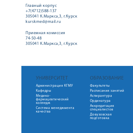
Главный корпус
+7(4712)588-137
305041 К.Маркса,3, г.Курск
kurskmed@mail.ru
Приемная комиссия
74-50-48
305041 К.Маркса,3, г.Курск
УНИВЕРСИТЕТ
ОБРАЗОВАНИЕ
Администрация КГМУ
Факультеты
Кафедры
Расписания занятий
Медико-
Аспирантура
фармацевтический
Ординатура
колледж
Аккредитация
Система менеджмента
специалистов
качества
Довузовская
подготовка