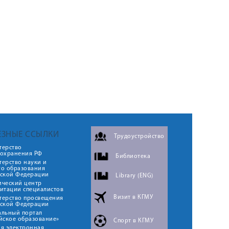
ЕЗНЫЕ ССЫЛКИ
Трудоустройство
терство
оохранения РФ
Библиотека
ерство науки и
го образования
йской Федерации
Library (ENG)
ический центр
итации специалистов
Визит в КГМУ
терство просвещения
йской Федерации
альный портал
йское образование»
Спорт в КГМУ
я электронная