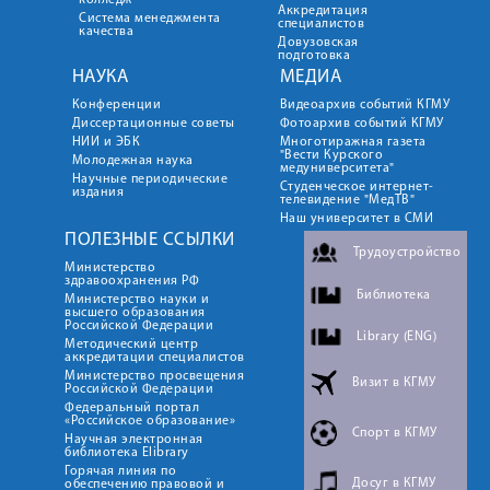
колледж
Аккредитация
Система менеджмента
специалистов
качества
Довузовская
подготовка
НАУКА
МЕДИА
Конференции
Видеоархив событий КГМУ
Диссертационные советы
Фотоархив событий КГМУ
НИИ и ЭБК
Многотиражная газета
"Вести Курского
Молодежная наука
медуниверситета"
Научные периодические
Студенческое интернет-
издания
телевидение "МедТВ"
Наш университет в СМИ
ПОЛЕЗНЫЕ ССЫЛКИ
Трудоустройство
Министерство
здравоохранения РФ
Библиотека
Министерство науки и
высшего образования
Российской Федерации
Library (ENG)
Методический центр
аккредитации специалистов
Министерство просвещения
Визит в КГМУ
Российской Федерации
Федеральный портал
«Российское образование»
Спорт в КГМУ
Научная электронная
библиотека Elibrary
Горячая линия по
Досуг в КГМУ
обеспечению правовой и