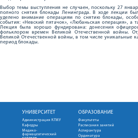
Выбор темы выступления не случаен, поскольку 27 январ
полного снятия блокады Ленинграда. В ходе лекции бы
уделено внимание операциям по снятию блокады, осо
события: «Невский пятачок», «Любаньская операция», а 
Лекция была хорошо фундирована: донесения офицеров
фольклором времен Великой Отечественной войны. От
Великой Отечественной войны, в том числе уникальные к
период блокады.
УНИВЕРСИТЕТ
ОБРАЗОВАНИЕ
Администрация КГМУ
Факультеты
Кафедры
Расписания занятий
Медико-
Аспирантура
фармацевтический
Ординатура