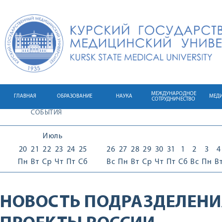
МЕЖДУНАРОДНОЕ
ГЛАВНАЯ
ОБРАЗОВАНИЕ
НАУКА
МЕД
СОТРУДНИЧЕСТВО
СОБЫТИЯ
Июль
20
21
22
23
24
25
26
27
28
29
30
31
1
2
3
4
Пн
Вт
Ср
Чт
Пт
Сб
Вс
Пн
Вт
Ср
Чт
Пт
Сб
Вс
Пн
В
НОВОСТЬ ПОДРАЗДЕЛЕНИ