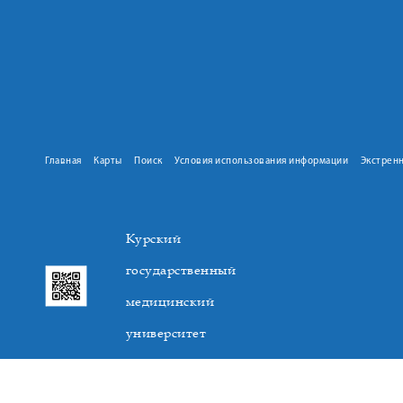
Главная
Карты
Поиск
Условия использования информации
Экстрен
Курский
государственный
медицинский
университет