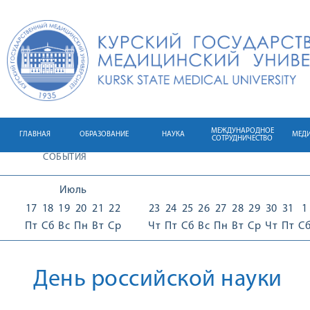
МЕЖДУНАРОДНОЕ
ГЛАВНАЯ
ОБРАЗОВАНИЕ
НАУКА
МЕД
СОТРУДНИЧЕСТВО
СОБЫТИЯ
Июль
17
18
19
20
21
22
23
24
25
26
27
28
29
30
31
1
Пт
Сб
Вс
Пн
Вт
Ср
Чт
Пт
Сб
Вс
Пн
Вт
Ср
Чт
Пт
С
День российской науки