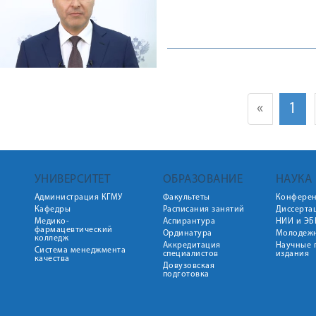
«
1
УНИВЕРСИТЕТ
ОБРАЗОВАНИЕ
НАУКА
Администрация КГМУ
Факультеты
Конфере
Кафедры
Расписания занятий
Диссерта
Медико-
Аспирантура
НИИ и ЭБ
фармацевтический
Ординатура
Молодежн
колледж
Аккредитация
Научные 
Система менеджмента
специалистов
издания
качества
Довузовская
подготовка