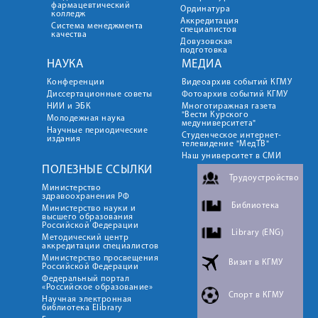
фармацевтический
Ординатура
колледж
Аккредитация
Система менеджмента
специалистов
качества
Довузовская
подготовка
НАУКА
МЕДИА
Конференции
Видеоархив событий КГМУ
Диссертационные советы
Фотоархив событий КГМУ
НИИ и ЭБК
Многотиражная газета
"Вести Курского
Молодежная наука
медуниверситета"
Научные периодические
Студенческое интернет-
издания
телевидение "МедТВ"
Наш университет в СМИ
ПОЛЕЗНЫЕ ССЫЛКИ
Трудоустройство
Министерство
здравоохранения РФ
Библиотека
Министерство науки и
высшего образования
Российской Федерации
Library (ENG)
Методический центр
аккредитации специалистов
Министерство просвещения
Визит в КГМУ
Российской Федерации
Федеральный портал
«Российское образование»
Спорт в КГМУ
Научная электронная
библиотека Elibrary