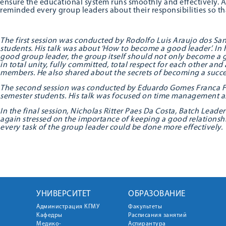
ensure the educational system runs smoothly and effectively. A
reminded every group leaders about their responsibilities so tha
The first session was conducted by Rodolfo Luis Araujo dos San
students.
His talk was about ‘How to become a good leader’. In
good group leader, the group itself should not only become a g
in total unity, fully committed, total respect for each other a
members. He also shared about the secrets of becoming a succes
The second session was conducted by Eduardo Gomes Franca Fre
semester
students
. His talk was focused on time management as
In the final session, Nicholas Ritter Paes Da Costa, Batch Leader
again stressed on the importance of keeping a good relationshi
every task of the group leader could be done more effectively.
УНИВЕРСИТЕТ
ОБРАЗОВАНИЕ
Администрация КГМУ
Факультеты
Кафедры
Расписания занятий
Медико-
Аспирантура