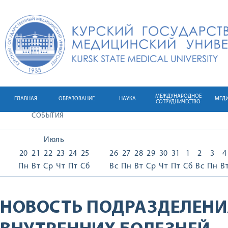
МЕЖДУНАРОДНОЕ
ГЛАВНАЯ
ОБРАЗОВАНИЕ
НАУКА
МЕД
СОТРУДНИЧЕСТВО
СОБЫТИЯ
Июль
20
21
22
23
24
25
26
27
28
29
30
31
1
2
3
4
Пн
Вт
Ср
Чт
Пт
Сб
Вс
Пн
Вт
Ср
Чт
Пт
Сб
Вс
Пн
В
НОВОСТЬ ПОДРАЗДЕЛЕНИ