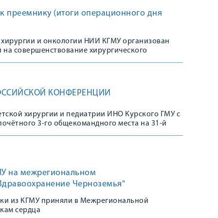
 к преемнику (итоги операционного дня
 хирургии и онкологии НИИ КГМУ организован
 на совершенствование хирургического
РОССИЙСКОЙ КОНФЕРЕНЦИИ
етской хирургии и педиатрии ИНО Курского ГМУ с
почётного 3-го общекомандного места на 31-й
) научной студенческой конференция
естезиологии и реаниматологии детского
рославль с 11 по 13 апреля.
МУ на межрегиональном
Здравоохранение Черноземья"
тики из КГМУ приняли в Межрегиональной
кам сердца