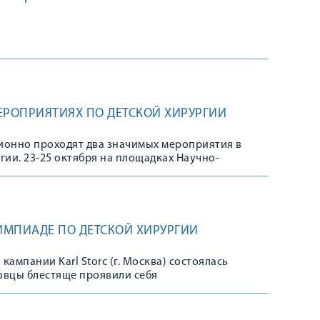
ЕРОПРИЯТИЯХ ПО ДЕТСКОЙ ХИРУРГИИ
ционно проходят два значимых мероприятия в
гии. 23-25 октября на площадках Научно-
института педиатрии и детской хирургии имени
ВО РНИМУ им. Н. И. Пирогова Минздрава России
ч участников из 19 стран) XXIII Российский
Инновационные технологии в педиатрии и детской
мпозиума в составе 9 конференций, мастер-
ЛИМПИАДЕ ПО ДЕТСКОЙ ХИРУРГИИ
дых ученых.
кампании Karl Storc (г. Москва) состоялась
овцы блестяще проявили себя