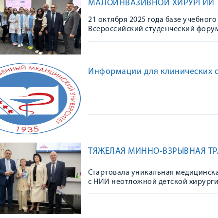
МАЛОИНВАЗИВНОЙ ХИРУРГИИ
21 октября 2025 года базе учебного
Всероссийский студенческий фору
хирургии. От теории к практике», 
рамках которого прошла традицио
практических навыков студентов в
Информации для клинических о
ТЯЖЕЛАЯ МИННО-ВЗРЫВНАЯ ТР
Стартовала уникальная медицинска
с НИИ неотложной детской хирурги