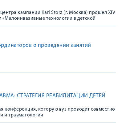
 центра кампании Karl Storz (г. Москва) прошел XIV
м «Малоинвазивные технологии в детской
посвященном памяти профессора А.В. Гераськина, в
нная ежегодная олимпиада по оценке
 эндовидеохирургии.
рдинаторов о проведении занятий
АВМА: СТРАТЕГИЯ РЕАБИЛИТАЦИИ ДЕТЕЙ
я конференция, которую вуз проводит совместно
и и травматологии