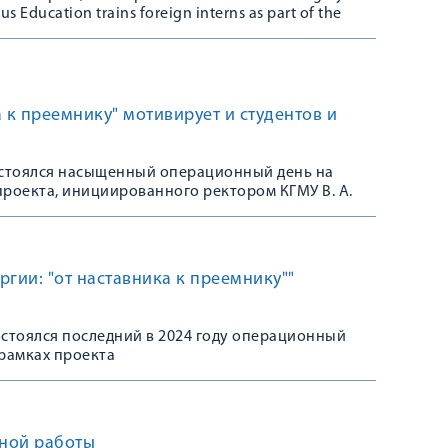
us Education trains foreign interns as part of the
 "Rotating Medical Internship".
 к преемнику" мотивирует и студентов и
состоялся насыщенный операционный день на
роекта, инициированного ректором КГМУ В. А.
ргии: "от наставника к преемнику""
остоялся последний в 2024 году операционный
рамках проекта
ной работы