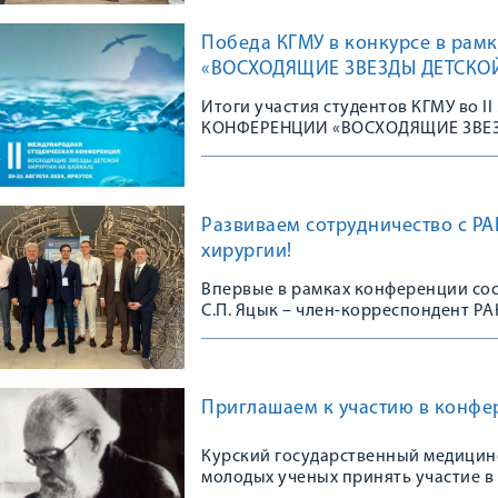
Победа КГМУ в конкурсе в ра
«ВОСХОДЯЩИЕ ЗВЕЗДЫ ДЕТСКО
Итоги участия студентов КГМУ в
КОНФЕРЕНЦИИ «ВОСХОДЯЩИЕ ЗВЕЗ
Развиваем сотрудничество с РА
хирургии!
Впервые в рамках конференции со
С.П. Яцык – член-корреспондент Р
здоровья детей» Минздрава России
Приглашаем к участию в конфе
Курский государственный медицин
молодых ученых принять участие в