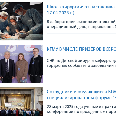
Школа хирургии: от наставника
17.04.2025 г.)
В лаборатории экспериментальной
операционный день, направленный
мастерства
КГМУ В ЧИСЛЕ ПРИЗЁРОВ ВСЕ
СНК по Детской хирурги кафедры д
гордостью сообщает о завоевании 
Всероссийской (64-й «Всесоюзной»
«Актуальные вопросы хирургии, ан
возраста», которая проходила в г. Я
Сотрудники и обучающиеся КГ
специализированном форуме "
28 марта 2025 года ученые и прак
конференции по врожденным поро