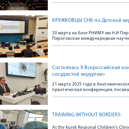
КРУЖКОВЦЫ СНК по Детской хи
20 марта на базе РНИМУ им Н.И Пир
Пироговская международная научн
молодых ученых.
Состоялась II Всероссийская к
сосудистой хирургии»
21 марта 2025 года в Анатомическо
практическая конференция, посвящ
медицинского университета.
TRAINING WITHOUT BORDERS
At the Kursk Regional Children's Clin