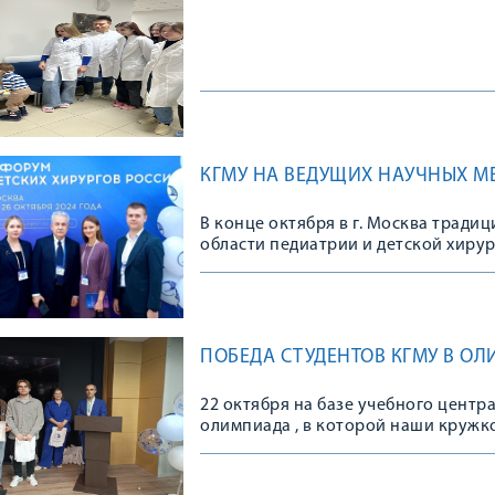
КГМУ НА ВЕДУЩИХ НАУЧНЫХ М
В конце октября в г. Москва тради
области педиатрии и детской хирур
исследовательского клинического 
академика Ю.Е. Вельтищева ФГАОУ 
состоялся масштабный (почти 6 тыся
конгресс имени Вельтищева Ю.Е. “
хирургии”, который включал 133 си
ПОБЕДА СТУДЕНТОВ КГМУ В О
классы, подкасты и конкурсы моло
22 октября на базе учебного центра 
олимпиада , в которой наши кружк