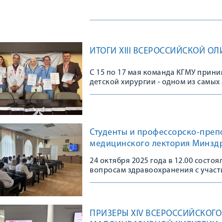
ИТОГИ XIII ВСЕРОССИЙСКОЙ О
С 15 по 17 мая команда КГМУ прини
детской хирургии - одном из самы
мероприятий в области детской хи
Студенты и профессорско-препо
медицинского лектория Минзд
24 октября 2025 года в 12.00 сост
вопросам здравоохранения с участ
неонатологии Иванова Дмитрия Ол
ПРИЗЕРЫ XIV ВСЕРОССИЙСКОГ