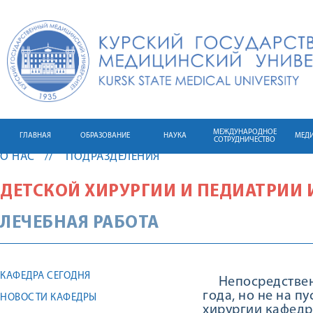
МЕЖДУНАРОДНОЕ
ГЛАВНАЯ
ОБРАЗОВАНИЕ
НАУКА
МЕД
СОТРУДНИЧЕСТВО
О НАС
ПОДРАЗДЕЛЕНИЯ
ДЕТСКОЙ ХИРУРГИИ И ПЕДИАТРИИ
ЛЕЧЕБНАЯ РАБОТА
КАФЕДРА СЕГОДНЯ
Непосредственно
года, но не на п
НОВОСТИ КАФЕДРЫ
хирургии кафедр