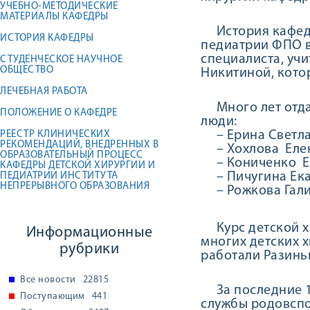
УЧЕБНО-МЕТОДИЧЕСКИЕ
МАТЕРИАЛЫ КАФЕДРЫ
История кафедры
ИСТОРИЯ КАФЕДРЫ
педиатрии ФПО в
специалиста, уч
СТУДЕНЧЕСКОЕ НАУЧНОЕ
ОБЩЕСТВО
Никитиной, кото
ЛЕЧЕБНАЯ РАБОТА
Много лет отдал
ПОЛОЖЕНИЕ О КАФЕДРЕ
люди:
– Ерина Светла
РЕЕСТР КЛИНИЧЕСКИХ
РЕКОМЕНДАЦИЙ, ВНЕДРЕННЫХ В
– Хохлова Елен
ОБРАЗОВАТЕЛЬНЫЙ ПРОЦЕСС
– Кониченко Ев
КАФЕДРЫ ДЕТСКОЙ ХИРУРГИИ И
– Пичугина Ека
ПЕДИАТРИИ ИНСТИТУТА
НЕПРЕРЫВНОГО ОБРАЗОВАНИЯ
– Рожкова Галин
Курс детской хи
Информационные
многих детских х
рубрики
работали Разинь
Все новости
22815
За последние 1
Поступающим
441
службы родовспо