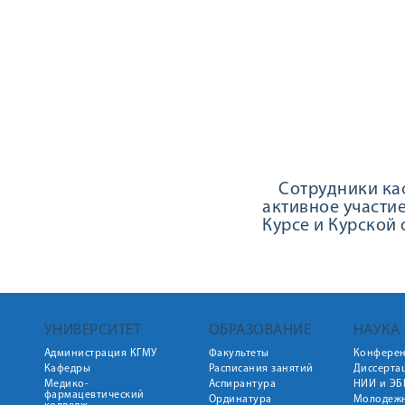
Сотрудники каф
активное участи
Курсе и Курской 
УНИВЕРСИТЕТ
ОБРАЗОВАНИЕ
НАУКА
Администрация КГМУ
Факультеты
Конфере
Кафедры
Расписания занятий
Диссерта
Медико-
Аспирантура
НИИ и ЭБ
фармацевтический
Ординатура
Молодежн