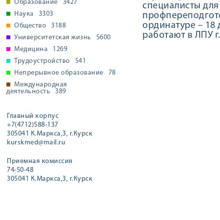
Образование
3427
специалисты для
Наука
3303
профпереподготов
ординатуре – 18
Общество
3188
работают в ЛПУ г
Университетская жизнь
5600
Медицина
1269
Трудоустройство
541
Непрерывное образование
78
Международная
деятельность
389
Главный корпус
+7(4712)588-137
305041 К.Маркса,3, г.Курск
kurskmed@mail.ru
Приемная комиссия
74-50-48
305041 К.Маркса,3, г.Курск