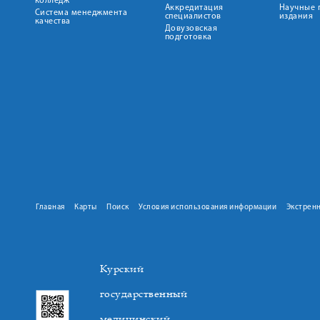
колледж
Аккредитация
Научные 
Система менеджмента
специалистов
издания
качества
Довузовская
подготовка
Главная
Карты
Поиск
Условия использования информации
Экстрен
Курский
государственный
медицинский