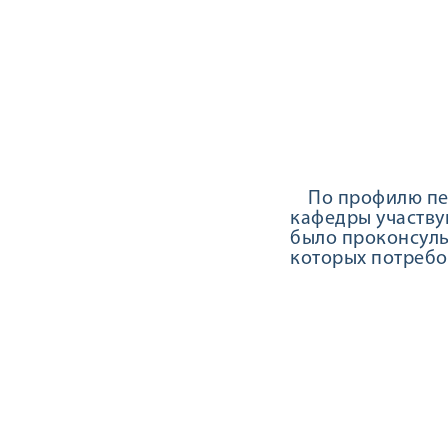
По профилю педи
кафедры участву
было проконсуль
которых потребо