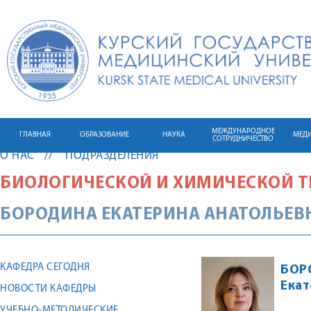
МЕЖДУНАРОДНОЕ
ГЛАВНАЯ
ОБРАЗОВАНИЕ
НАУКА
МЕД
СОТРУДНИЧЕСТВО
О НАС
ПОДРАЗДЕЛЕНИЯ
БИОЛОГИЧЕСКОЙ И ХИМИЧЕСКОЙ 
БОРОДИНА
ЕКАТЕРИНА
АНАТОЛЬЕВ
КАФЕДРА СЕГОДНЯ
БОР
Екат
НОВОСТИ КАФЕДРЫ
УЧЕБНО-МЕТОДИЧЕСКИЕ