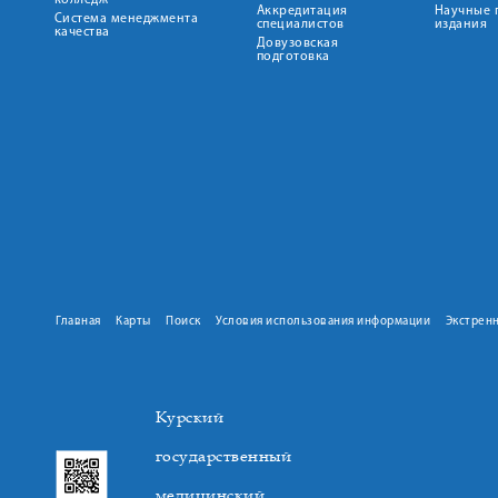
колледж
Аккредитация
Научные 
Система менеджмента
специалистов
издания
качества
Довузовская
подготовка
Главная
Карты
Поиск
Условия использования информации
Экстрен
Курский
государственный
медицинский