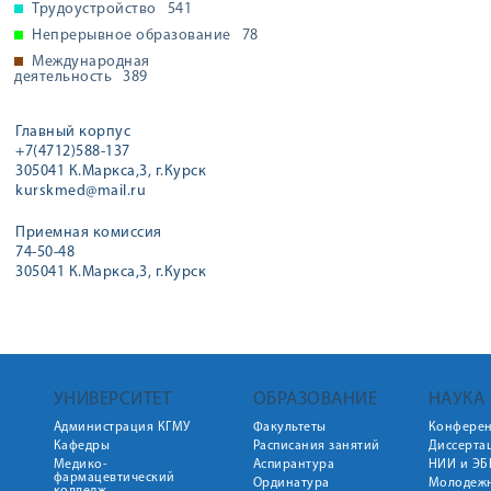
Трудоустройство
541
Непрерывное образование
78
Международная
деятельность
389
Главный корпус
+7(4712)588-137
305041 К.Маркса,3, г.Курск
kurskmed@mail.ru
Приемная комиссия
74-50-48
305041 К.Маркса,3, г.Курск
УНИВЕРСИТЕТ
ОБРАЗОВАНИЕ
НАУКА
Администрация КГМУ
Факультеты
Конфере
Кафедры
Расписания занятий
Диссерта
Медико-
Аспирантура
НИИ и ЭБ
фармацевтический
Ординатура
Молодежн