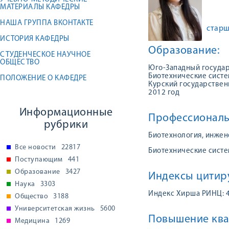
МАТЕРИАЛЫ КАФЕДРЫ
НАША ГРУППА ВКОНТАКТЕ
старш
ИСТОРИЯ КАФЕДРЫ
Образование:
СТУДЕНЧЕСКОЕ НАУЧНОЕ
ОБЩЕСТВО
Юго-Западный государ
Биотехнические систе
ПОЛОЖЕНИЕ О КАФЕДРЕ
Курский государствен
2012 год
Информационные
Профессиональ
рубрики
Биотехнология, инже
Все новости
22817
Биотехнические систе
Поступающим
441
Образование
3427
Индексы цитир
Наука
3303
Индекс Хирша РИНЦ: 
Общество
3188
Университетская жизнь
5600
Повышение ква
Медицина
1269