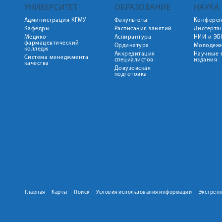
УНИВЕРСИТЕТ
ОБРАЗОВАНИЕ
НАУКА
Администрация КГМУ
Факультеты
Конфере
Кафедры
Расписания занятий
Диссерта
Медико-
Аспирантура
НИИ и ЭБ
фармацевтический
Ординатура
Молодежн
колледж
Аккредитация
Научные 
Система менеджмента
специалистов
издания
качества
Довузовская
подготовка
Главная
Карты
Поиск
Условия использования информации
Экстрен