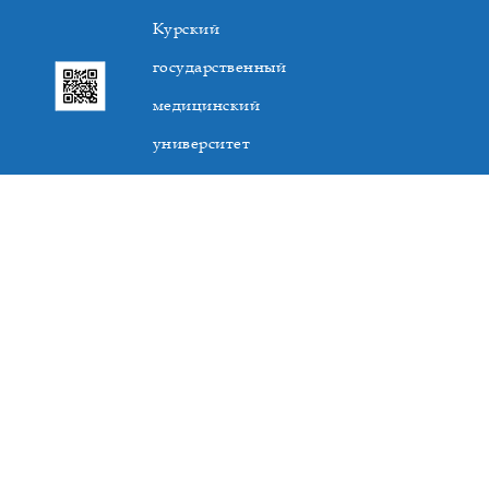
Курский
государственный
медицинский
университет