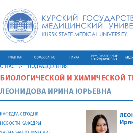
МЕЖДУНАРОДНОЕ
ГЛАВНАЯ
ОБРАЗОВАНИЕ
НАУКА
МЕД
СОТРУДНИЧЕСТВО
О НАС
ПОДРАЗДЕЛЕНИЯ
БИОЛОГИЧЕСКОЙ И ХИМИЧЕСКОЙ 
ЛЕОНИДОВА
ИРИНА
ЮРЬЕВНА
КАФЕДРА СЕГОДНЯ
ЛЕО
Ири
НОВОСТИ КАФЕДРЫ
УЧЕБНО-МЕТОДИЧЕСКИЕ