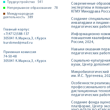
Трудоустройство
541
Современные образов
экспертизы и повыше
Непрерывное образование
78
КГМУ Минздрава Росси
Международная
деятельность
389
Создание специальны
инвалидами и лицами 
педагогических работ
Главный корпус
+7(4712)588-137
Информационно-комму
повышения квалифика
305041 К.Маркса,3, г.Курск
России, 2024,
kurskmed@mail.ru
Навыки оказания перв
Приемная комиссия
педагогических работ
74-50-48
Социально-культурная
305041 К.Маркса,3, г.Курск
вузах, Центр дополнит
Микробиологический 
им. И.С. Тургенева, 20
Особенности реализа
профессионального об
дистанционных технол
педагогических работ
Создание фонда оцено
платформе, Центр экс