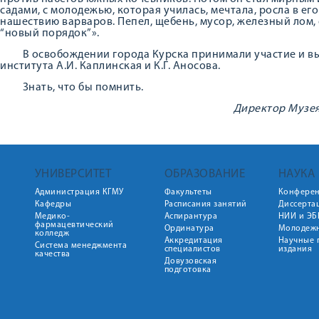
садами, с молодежью, которая училась, мечтала, росла в его
нашествию варваров. Пепел, щебень, мусор, железный лом,
“новый порядок”».
В освобождении города Курска принимали участие и вы
института А.И. Каплинская и К.Г. Аносова.
Знать, что бы помнить.
Директор Музея
УНИВЕРСИТЕТ
ОБРАЗОВАНИЕ
НАУКА
Администрация КГМУ
Факультеты
Конфере
Кафедры
Расписания занятий
Диссерта
Медико-
Аспирантура
НИИ и ЭБ
фармацевтический
Ординатура
Молодежн
колледж
Аккредитация
Научные 
Система менеджмента
специалистов
издания
качества
Довузовская
подготовка