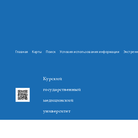
Главная
Карты
Поиск
Условия использования информации
Экстрен
Курский
государственный
медицинский
университет