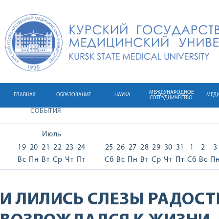
МЕЖДУНАРОДНОЕ
ГЛАВНАЯ
ОБРАЗОВАНИЕ
НАУКА
МЕД
СОТРУДНИЧЕСТВО
СОБЫТИЯ
Июль
19
20
21
22
23
24
25
26
27
28
29
30
31
1
2
3
Вс
Пн
Вт
Ср
Чт
Пт
Сб
Вс
Пн
Вт
Ср
Чт
Пт
Сб
Вс
П
И ЛИЛИСЬ СЛЕЗЫ РАДОСТ