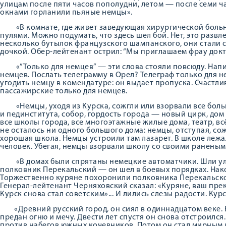
улицам после пяти часов пополудни, летом — после семи ча
окнами горланили пьяные немцы».
«В комнате, где живет заведующая хирургической больн
пулями. Можно подумать, что здесь шел бой. Нет, это разв
несколько бутылок французского шампанского, они стали ст
дочкой. Обер-лейтенант острил: “Мы приглашаем фрау докт
«”Только для немцев” — эти слова стояли повсюду. Напи
немцев. Послать телеграмму в Орел? Телеграф только для не
угодить немцу в комендатуре: он выдает пропуска. Счастли
пассажирские только для немцев.
«Немцы, уходя из Курска, сожгли или взорвали все боль
и пединститута, собор, гордость города — новый цирк, до
все школы города, все многоэтажные жилые дома, театр, в
не осталось ни одного большого дома: немцы, отступая, со
хорошая школа. Немцы устроили там лазарет. В школе ле
человек. Убегая, немцы взорвали школу со своими раненым
«В домах были спрятаны немецкие автоматчики. Шли ул
полковник Перекальский — он шел в боевых порядках. Нако
Торжественно куряне похоронили полковника Перекальског
Генерал-лейтенант Черняховский сказал: «Куряне, ваш пре
Курск снова стал советским»... И лились слезы радости. Кур
«Древний русский город, он сиял в одиннадцатом веке. 
предан огню и мечу. Двести лет спустя он снова отстроился
против набегов южных кочевников. Потом он стал мирным 