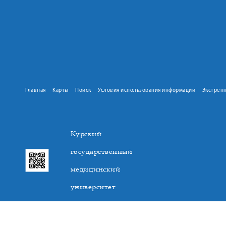
Главная
Карты
Поиск
Условия использования информации
Экстрен
Курский
государственный
медицинский
университет