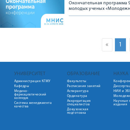
Окончательная программа 
молодых ученых «Молодежн
«
1
УНИВЕРСИТЕТ
ОБРАЗОВАНИЕ
НАУКА
Администрация КГМУ
Факультеты
Конфере
Кафедры
Расписания занятий
Диссерта
Медико-
Аспирантура
НИИ и ЭБ
фармацевтический
Ординатура
Молодежн
колледж
Аккредитация
Научные 
Система менеджмента
специалистов
издания
качества
Довузовская
подготовка