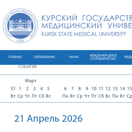
МЕЖДУНАРОДНОЕ
ГЛАВНАЯ
ОБРАЗОВАНИЕ
НАУКА
МЕД
СОТРУДНИЧЕСТВО
СОБЫТИЯ
Март
31
1
2
3
4
5
6
7
8
9
10
11
12
13
14
15
Вт
Ср
Чт
Пт
Сб
Вс
Пн
Вт
Ср
Чт
Пт
Сб
Вс
Пн
Вт
С
21 Апрель 2026