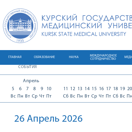
МЕЖДУНАРОДНОЕ
ГЛАВНАЯ
ОБРАЗОВАНИЕ
НАУКА
МЕД
СОТРУДНИЧЕСТВО
СОБЫТИЯ
Апрель
5
6
7
8
9
10
11
12
13
14
15
16
17
18
19
2
Вс
Пн
Вт
Ср
Чт
Пт
Сб
Вс
Пн
Вт
Ср
Чт
Пт
Сб
Вс
П
26 Апрель 2026