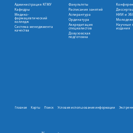
Администрация КГМУ
Факультеты
Конфере
Кафедры
Расписания занятий
Диссерта
Медико-
Аспирантура
НИИ и ЭБ
фармацевтический
Ординатура
Молодежн
колледж
Аккредитация
Научные 
Система менеджмента
специалистов
издания
качества
Довузовская
подготовка
Главная
Карты
Поиск
Условия использования информации
Экстрен