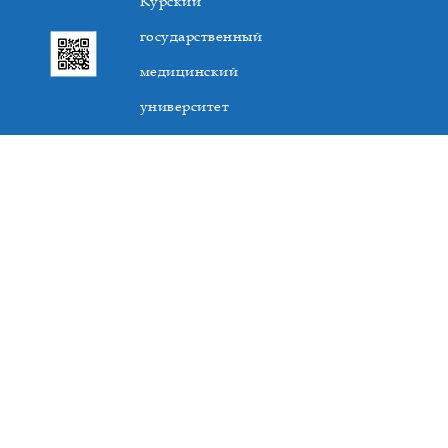
Курский
государственный
медицинский
университет