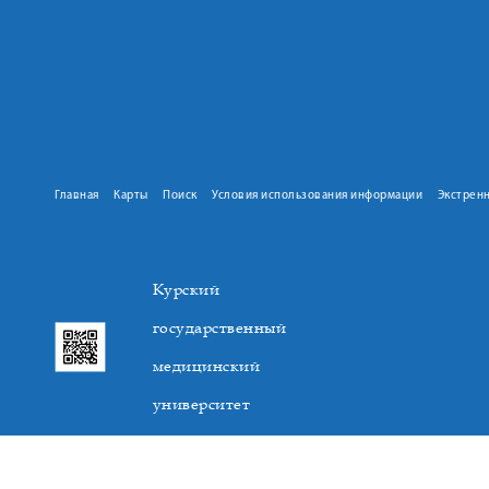
Главная
Карты
Поиск
Условия использования информации
Экстрен
Курский
государственный
медицинский
университет