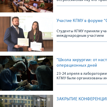
Всероссийская научно-пра
Участие КГМУ в форуме "
Студенты КГМУ приняли уча
международным участием
"Школа хирургии: от нас
операционных дней
23-24 апреля в лаборатори
КГМУ были организованы и
совершенствование хирурги
ЗАКРЫТИЕ КОНФЕРЕНЦИ