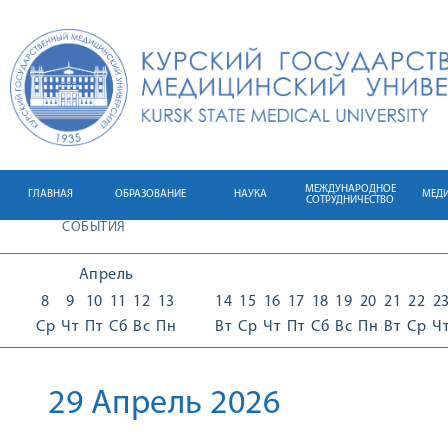
МЕЖДУНАРОДНОЕ
ГЛАВНАЯ
ОБРАЗОВАНИЕ
НАУКА
МЕД
СОТРУДНИЧЕСТВО
СОБЫТИЯ
Апрель
8
9
10
11
12
13
14
15
16
17
18
19
20
21
22
2
Ср
Чт
Пт
Сб
Вс
Пн
Вт
Ср
Чт
Пт
Сб
Вс
Пн
Вт
Ср
Ч
29 Апрель 2026