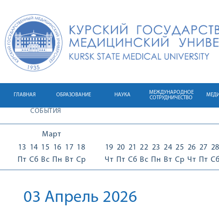
МЕЖДУНАРОДНОЕ
ГЛАВНАЯ
ОБРАЗОВАНИЕ
НАУКА
МЕД
СОТРУДНИЧЕСТВО
СОБЫТИЯ
Март
13
14
15
16
17
18
19
20
21
22
23
24
25
26
27
2
Пт
Сб
Вс
Пн
Вт
Ср
Чт
Пт
Сб
Вс
Пн
Вт
Ср
Чт
Пт
С
03 Апрель 2026