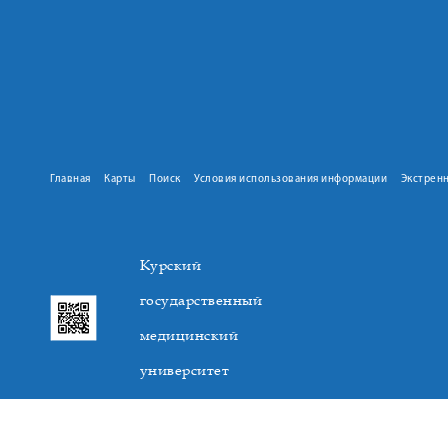
Главная
Карты
Поиск
Условия использования информации
Экстрен
Курский
государственный
медицинский
университет