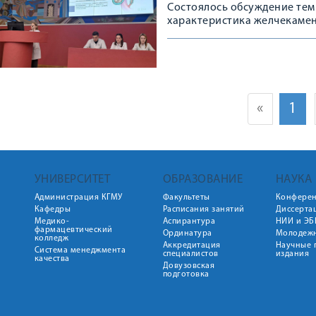
Состоялось обсуждение тем
характеристика желчекамен
«
1
УНИВЕРСИТЕТ
ОБРАЗОВАНИЕ
НАУКА
Администрация КГМУ
Факультеты
Конфере
Кафедры
Расписания занятий
Диссерта
Медико-
Аспирантура
НИИ и ЭБ
фармацевтический
Ординатура
Молодежн
колледж
Аккредитация
Научные 
Система менеджмента
специалистов
издания
качества
Довузовская
подготовка