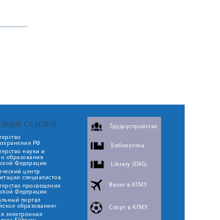
ЕЗНЫЕ ССЫЛКИ
Трудоустройство
терство
оохранения РФ
Библиотека
ерство науки и
го образования
йской Федерации
Library (ENG)
ический центр
итации специалистов
Визит в КГМУ
терство просвещения
йской Федерации
альный портал
йское образование»
Спорт в КГМУ
я электронная