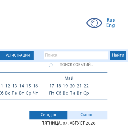
Rus
Eng
РЕГИСТРАЦИЯ
Май
11
12
13
14
15
16
17
18
19
20
21
22
Сб
Вс
Пн
Вт
Ср
Чт
Пт
Сб
Вс
Пн
Вт
Ср
Сегодня
Скоро
ПЯТНИЦА, 07, АВГУСТ 2026