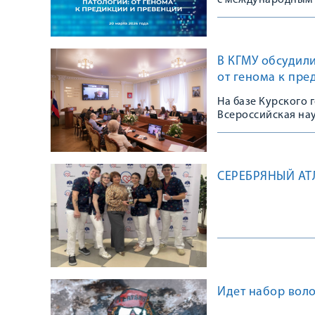
с международным 
В КГМУ обсудили
от генома к пре
На базе Курского 
Всероссийская на
СЕРЕБРЯНЫЙ АТ
Идет набор вол