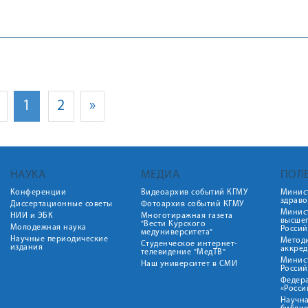
1
2
»
НАУКА
МЕДИА
ПОЛ
Конференции
Видеоархив событий КГМУ
Минис
здрав
Диссертационные советы
Фотоархив событий КГМУ
Минист
НИИ и ЭБК
Многотиражная газета
высше
"Вести Курского
Молодежная наука
Росси
медуниверситета"
Научные периодические
Метод
Студенческое интернет-
издания
аккред
телевидение "МедТВ"
Минис
Наш университет в СМИ
Росси
Федер
«Росси
Научна