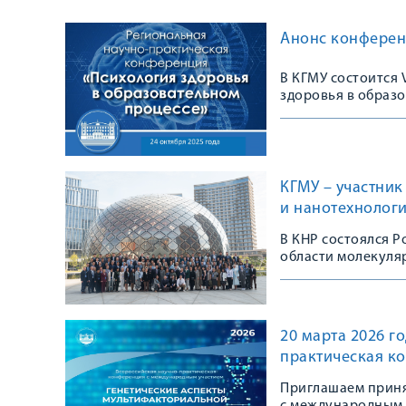
Анонс конферен
В КГМУ состоится
здоровья в образ
КГМУ – участни
и нанотехнолог
В КНР состоялся 
области молекуля
20 марта 2026 г
практическая к
Приглашаем приня