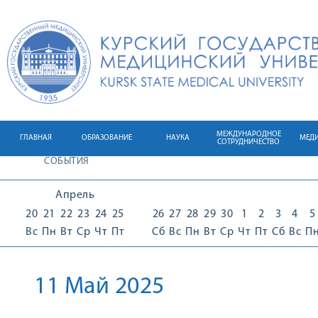
МЕЖДУНАРОДНОЕ
ГЛАВНАЯ
ОБРАЗОВАНИЕ
НАУКА
МЕД
СОТРУДНИЧЕСТВО
СОБЫТИЯ
Апрель
20
21
22
23
24
25
26
27
28
29
30
1
2
3
4
5
Вс
Пн
Вт
Ср
Чт
Пт
Сб
Вс
Пн
Вт
Ср
Чт
Пт
Сб
Вс
П
11 Май 2025