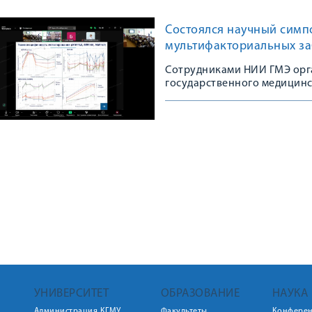
Состоялся научный симп
мультифакториальных з
Сотрудниками НИИ ГМЭ орг
государственного медицинс
УНИВЕРСИТЕТ
ОБРАЗОВАНИЕ
НАУКА
Администрация КГМУ
Факультеты
Конфере