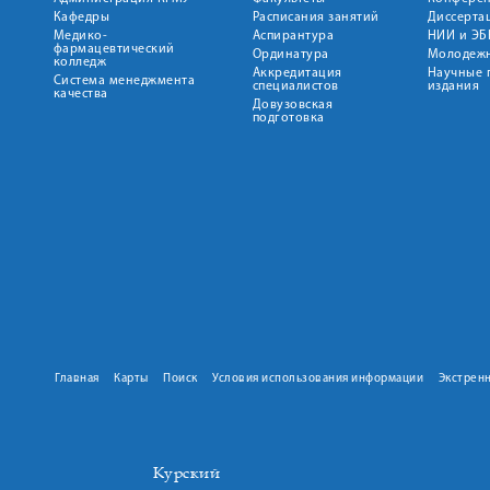
Кафедры
Расписания занятий
Диссерта
Медико-
Аспирантура
НИИ и ЭБ
фармацевтический
Ординатура
Молодежн
колледж
Аккредитация
Научные 
Система менеджмента
специалистов
издания
качества
Довузовская
подготовка
Главная
Карты
Поиск
Условия использования информации
Экстрен
Курский