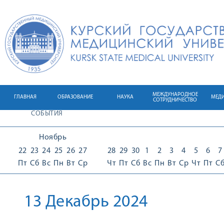
МЕЖДУНАРОДНОЕ
ГЛАВНАЯ
ОБРАЗОВАНИЕ
НАУКА
МЕД
СОТРУДНИЧЕСТВО
СОБЫТИЯ
Ноябрь
22
23
24
25
26
27
28
29
30
1
2
3
4
5
6
7
Пт
Сб
Вс
Пн
Вт
Ср
Чт
Пт
Сб
Вс
Пн
Вт
Ср
Чт
Пт
С
13 Декабрь 2024