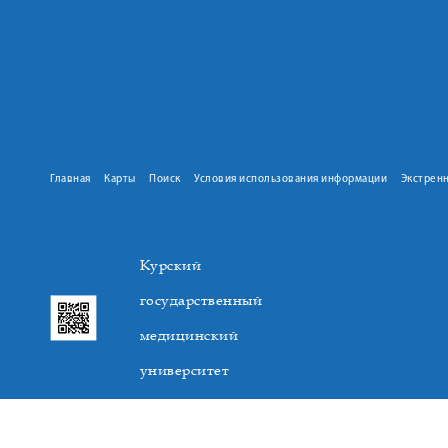
Главная
Карты
Поиск
Условия использования информации
Экстрен
Курский
государственный
медицинский
университет