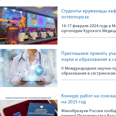
Студенты-кружковцы каф
остеопороза
16-17 февраля 2024 года в
ортопедии Курского Медици
Конгрессе, посвященном 10
остеопороза в травматологи
практике»
Приглашаем принять уча
науки и образования в с
II Международная научно-п
образования в сестринском 
Конкурс работ на соиск
на 2025 год
Минобрнауки России сообща