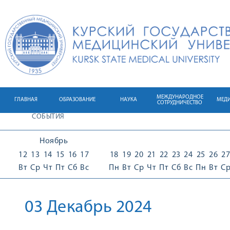
МЕЖДУНАРОДНОЕ
ГЛАВНАЯ
ОБРАЗОВАНИЕ
НАУКА
МЕД
СОТРУДНИЧЕСТВО
СОБЫТИЯ
Ноябрь
12
13
14
15
16
17
18
19
20
21
22
23
24
25
26
27
Вт
Ср
Чт
Пт
Сб
Вс
Пн
Вт
Ср
Чт
Пт
Сб
Вс
Пн
Вт
С
03 Декабрь 2024