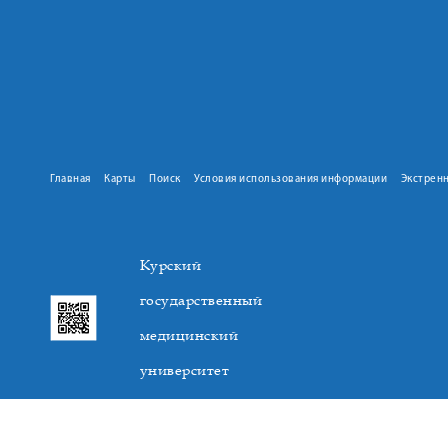
Главная
Карты
Поиск
Условия использования информации
Экстрен
Курский
государственный
медицинский
университет