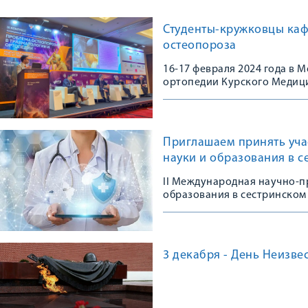
Студенты-кружковцы каф
остеопороза
16-17 февраля 2024 года в
ортопедии Курского Медици
Конгрессе, посвященном 10
остеопороза в травматологи
практике»
Приглашаем принять уча
науки и образования в с
II Международная научно-п
образования в сестринском 
3 декабря - День Неизве