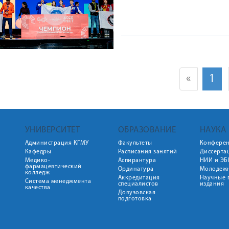
«
1
УНИВЕРСИТЕТ
ОБРАЗОВАНИЕ
НАУКА
Администрация КГМУ
Факультеты
Конфере
Кафедры
Расписания занятий
Диссерта
Медико-
Аспирантура
НИИ и ЭБ
фармацевтический
Ординатура
Молодежн
колледж
Аккредитация
Научные 
Система менеджмента
специалистов
издания
качества
Довузовская
подготовка