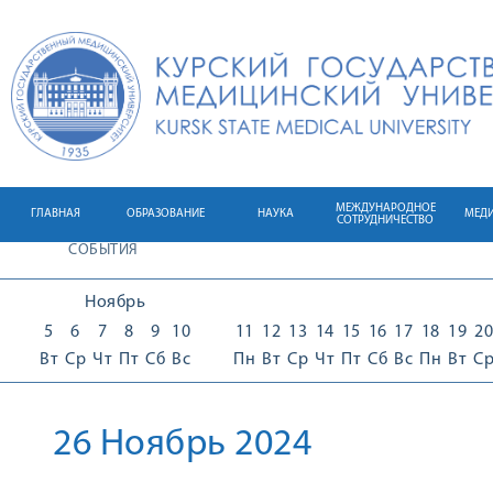
МЕЖДУНАРОДНОЕ
ГЛАВНАЯ
ОБРАЗОВАНИЕ
НАУКА
МЕД
СОТРУДНИЧЕСТВО
СОБЫТИЯ
Ноябрь
5
6
7
8
9
10
11
12
13
14
15
16
17
18
19
20
Вт
Ср
Чт
Пт
Сб
Вс
Пн
Вт
Ср
Чт
Пт
Сб
Вс
Пн
Вт
С
26 Ноябрь 2024