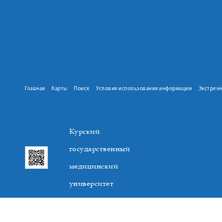
Главная
Карты
Поиск
Условия использования информации
Экстрен
Курский
государственный
медицинский
университет