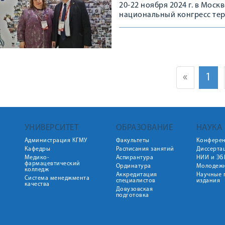
20-22 ноября 2024 г. в Моск
национальный конгресс тер
«
1
УНИВЕРСИТЕТ
ОБРАЗОВАНИЕ
НАУКА
Администрация КГМУ
Факультеты
Конфере
Кафедры
Расписания занятий
Диссерта
Медико-
Аспирантура
НИИ и ЭБ
фармацевтический
Ординатура
Молодежн
колледж
Аккредитация
Научные 
Система менеджмента
специалистов
издания
качества
Довузовская
подготовка