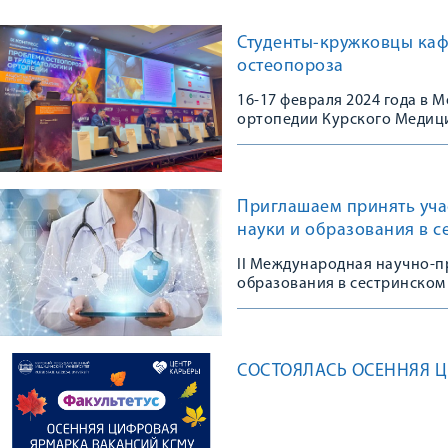
Студенты-кружковцы каф
остеопороза
16-17 февраля 2024 года в
ортопедии Курского Медици
Конгрессе, посвященном 10
остеопороза в травматологи
практике»
Приглашаем принять уча
науки и образования в с
II Международная научно-п
образования в сестринском 
СОСТОЯЛАСЬ ОСЕННЯЯ Ц