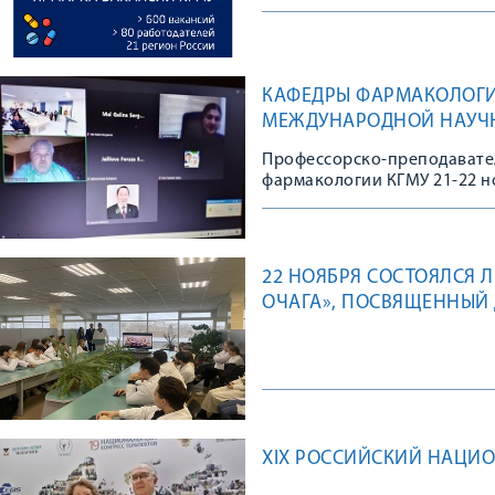
КАФЕДРЫ ФАРМАКОЛОГИ
МЕЖДУНАРОДНОЙ НАУЧН
ВОПРОСЫ ФАРМАКОЛОГИИ
Профессорско-преподавате
РАЦИОНАЛЬНОГО ПРИМ
фармакологии КГМУ 21-22 но
Международной научно-пра
фармакологии: от разработ
Бухарском государственном 
Бухара, Узбекистан.
22 НОЯБРЯ СОСТОЯЛСЯ Л
ОЧАГА», ПОСВЯЩЕННЫЙ
XIX РОССИЙСКИЙ НАЦИО