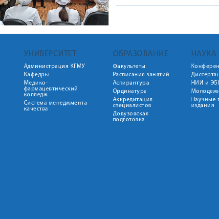
УНИВЕРСИТЕТ
ОБРАЗОВАНИЕ
НАУКА
Администрация КГМУ
Факультеты
Конфере
Кафедры
Расписания занятий
Диссерта
Медико-
Аспирантура
НИИ и ЭБ
фармацевтический
Ординатура
Молодежн
колледж
Аккредитация
Научные 
Система менеджмента
специалистов
издания
качества
Довузовская
подготовка