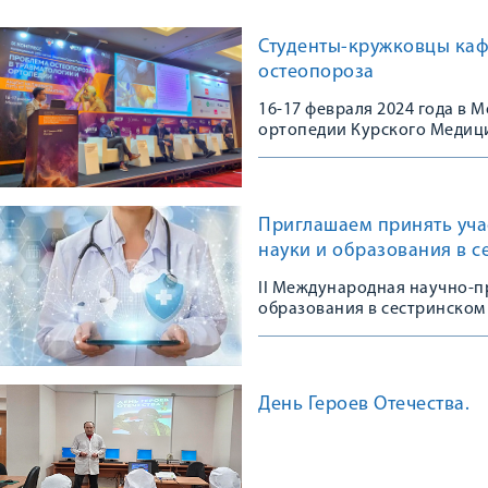
Студенты-кружковцы каф
остеопороза
16-17 февраля 2024 года в
ортопедии Курского Медици
Конгрессе, посвященном 10
остеопороза в травматологи
практике»
Приглашаем принять уча
науки и образования в с
II Международная научно-п
образования в сестринском 
День Героев Отечества.