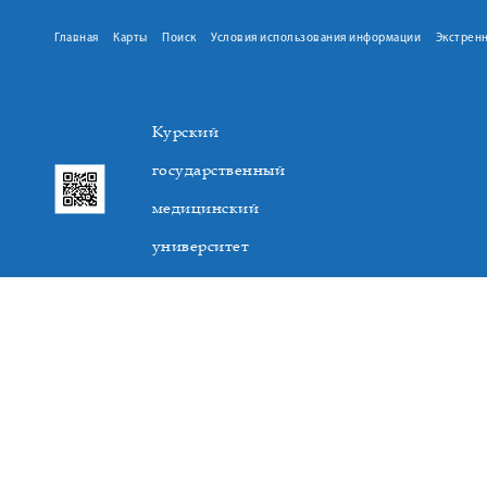
Главная
Карты
Поиск
Условия использования информации
Экстрен
Курский
государственный
медицинский
университет