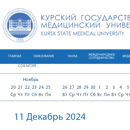
МЕЖДУНАРОДНОЕ
ГЛАВНАЯ
ОБРАЗОВАНИЕ
НАУКА
МЕД
СОТРУДНИЧЕСТВО
СОБЫТИЯ
Ноябрь
20
21
22
23
24
25
26
27
28
29
30
1
2
3
4
5
Ср
Чт
Пт
Сб
Вс
Пн
Вт
Ср
Чт
Пт
Сб
Вс
Пн
Вт
Ср
Ч
11 Декабрь 2024