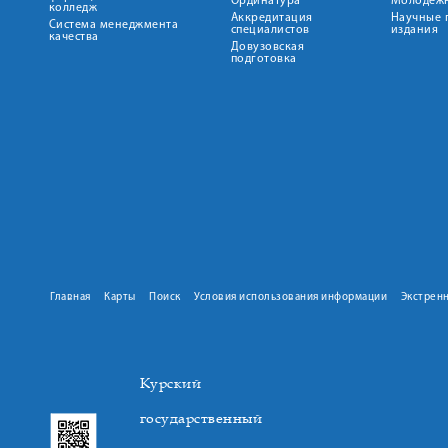
Ординатура
Молодежн
колледж
Аккредитация
Научные 
Система менеджмента
специалистов
издания
качества
Довузовская
подготовка
Главная
Карты
Поиск
Условия использования информации
Экстрен
Курский
государственный