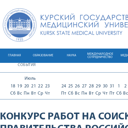
МЕЖДУНАРОДНОЕ
ГЛАВНАЯ
ОБРАЗОВАНИЕ
НАУКА
МЕД
СОТРУДНИЧЕСТВО
СОБЫТИЯ
Июль
18
19
20
21
22
23
24
25
26
27
28
29
30
31
1
2
Сб
Вс
Пн
Вт
Ср
Чт
Пт
Сб
Вс
Пн
Вт
Ср
Чт
Пт
Сб
Вс
КОНКУРС РАБОТ НА СОИС