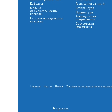
Кафедры
Расписания занятий
Медико-
Аспирантура
фармацевтический
Ординатура
колледж
Аккредитация
Система менеджмента
специалистов
качества
Довузовская
подготовка
Главная
Карты
Поиск
Условия использования информац
Курский