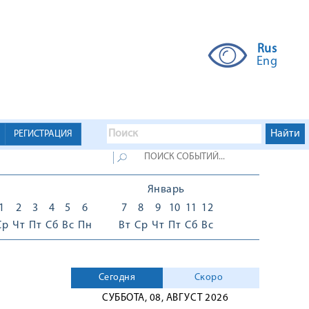
Rus
Eng
РЕГИСТРАЦИЯ
Январь
1
2
3
4
5
6
7
8
9
10
11
12
Ср
Чт
Пт
Сб
Вс
Пн
Вт
Ср
Чт
Пт
Сб
Вс
Сегодня
Скоро
СУББОТА, 08, АВГУСТ 2026