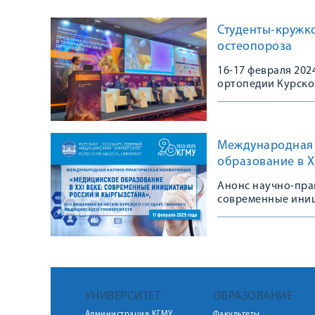
Студенты-кружк
остеопороза
16-17 февраля 20
ортопедии Курско
Конгрессе, посвя
остеопороза в тра
практике»
Международная 
образование в X
Анонс научно-пра
современные иниц
УНИВЕРСИТЕТ
ОБРАЗОВАНИЕ
Администрация КГМУ
Факультеты