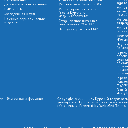
здрав
Диссертационные советы
Фотоархив событий КГМУ
Минист
НИИ и ЭБК
Многотиражная газета
высше
"Вести Курского
Молодежная наука
Росси
медуниверситета"
Научные периодические
Метод
Студенческое интернет-
издания
аккред
телевидение "МедТВ"
Минис
Наш университет в СМИ
Росси
Федер
«Росси
Научна
библио
Горяча
обеспе
социа
обуча
образ
орган
образ
Горяча
психо
студен
Онлай
study.
ии
Экстренная информация
Copyright © 2002-2025 Курский государс
университет При использовании материал
обязательна. Powered by Web Med Team©, 