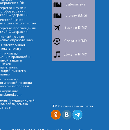
оохранения РФ
Библиотека
ерство науки и
го образования
йской Федерации
Library (ENG)
ический центр
итации специалистов
Визит в КГМУ
терство просвещения
йской Федерации
альный портал
йское образование»
Спорт в КГМУ
я электронная
тека Elibrary
я линия по
Досуг в КГМУ
чению правовой и
льной защиты
ющихся
овательных
изаций высшего
ования
я линия по
логической помощи
ческой молодежи
н обучение
kurskmed.com
твенный медицинский
ов сайта, ссылка
КГМУ в социальных сетях
Laravel