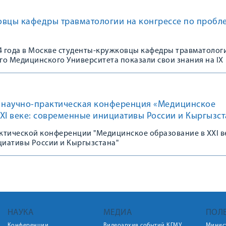
овцы кафедры травматологии на конгрессе по пробл
24 года в Москве студенты-кружковцы кафедры травматолог
го Медицинского Университета показали свои знания на IX
щенном 100-летию Зацепина Сергея Тимофеевича «Проблема
вматологии и ортопедии. Акцент на пациента: путь от теор
научно-практическая конференция «Медицинское
XI веке: современные инициативы России и Кыргызст
ктической конференции "Медицинское образование в XXI в
иативы России и Кыргызстана"
НАУКА
МЕДИА
ПОЛ
Конференции
Видеоархив событий КГМУ
Минис