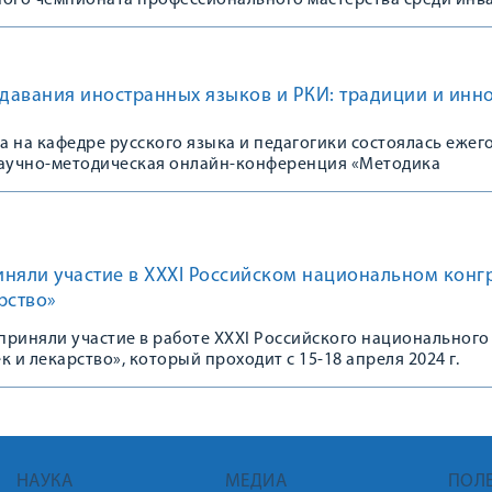
ного чемпионата профессионального мастерства среди инв
давания иностранных языков и РКИ: традиции и инн
да на кафедре русского языка и педагогики состоялась ежег
аучно-методическая онлайн-конференция «Методика
странных языков и РКИ: традиции и инновации», посвящен
няли участие в XXXI Российском национальном конг
рство»
приняли участие в работе XXXI Российского национального
к и лекарство», который проходит с 15-18 апреля 2024 г.
НАУКА
МЕДИА
ПОЛ