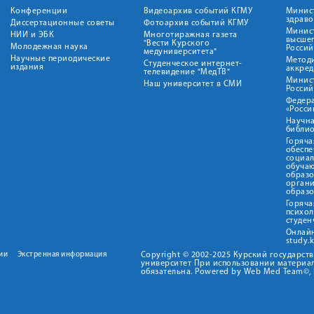
Конференции
Видеоархив событий КГМУ
Минис
здрав
Диссертационные советы
Фотоархив событий КГМУ
Минист
НИИ и ЭБК
Многотиражная газета
высше
"Вести Курского
Молодежная наука
Росси
медуниверситета"
Научные периодические
Метод
Студенческое интернет-
издания
аккред
телевидение "МедТВ"
Минис
Наш университет в СМИ
Росси
Федер
«Росси
Научна
библио
Горяча
обеспе
социа
обуча
образ
орган
образ
Горяча
психо
студен
Онлай
study.
ии
Экстренная информация
Copyright © 2002-2025 Курский государс
университет При использовании материал
обязательна. Powered by Web Med Team©, 