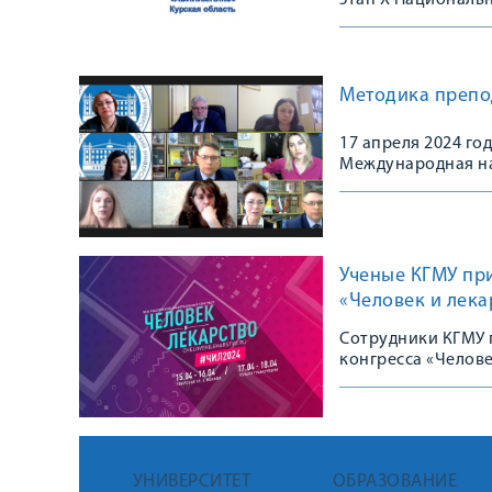
этап X Националь
Методика препо
17 апреля 2024 го
Международная н
преподавания ино
Году семьи.
Ученые КГМУ при
«Человек и лека
Сотрудники КГМУ 
конгресса «Челове
УНИВЕРСИТЕТ
ОБРАЗОВАНИЕ