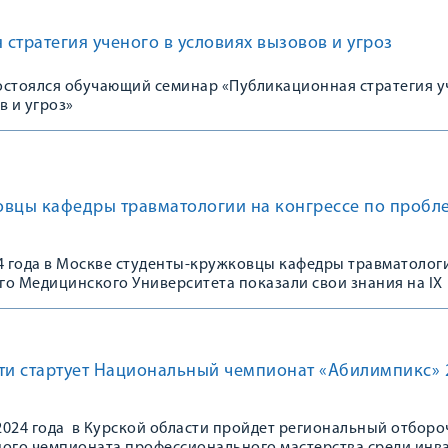
стратегия ученого в условиях вызовов и угроз
состоялся обучающий семинар «Публикационная стратегия 
в и угроз»
овцы кафедры травматологии на конгрессе по пробл
24 года в Москве студенты-кружковцы кафедры травматолог
го Медицинского Университета показали свои знания на IX
щенном 100-летию Зацепина Сергея Тимофеевича «Проблема
вматологии и ортопедии. Акцент на пациента: путь от теор
сти стартует Национальный чемпионат «Абилимпикс» 
 2024 года в Курской области пройдет региональный отбор