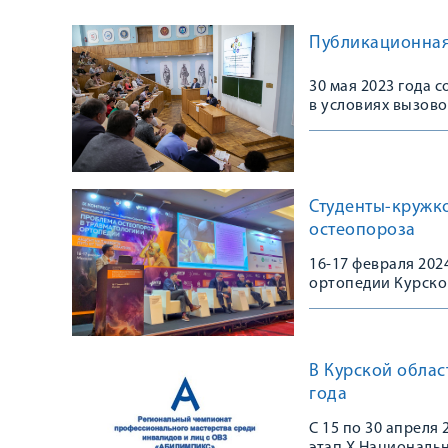
Публикационная 
30 мая 2023 года 
в условиях вызово
Студенты-кружк
остеопороза
16-17 февраля 20
ортопедии Курско
Конгрессе, посвя
остеопороза в тра
практике»
В Курской обла
года
С 15 по 30 апреля