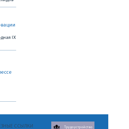
алидов
овации
одная IX
ная
рессе
ЕЗНЫЕ ССЫЛКИ
Трудоустройство