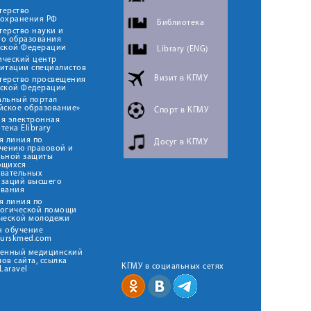
терство
оохранения РФ
Библиотека
ерство науки и
го образования
йской Федерации
Library (ENG)
ический центр
итации специалистов
Визит в КГМУ
терство просвещения
йской Федерации
альный портал
йское образование»
Спорт в КГМУ
я электронная
тека Elibrary
я линия по
Досуг в КГМУ
чению правовой и
льной защиты
ющихся
овательных
изаций высшего
ования
я линия по
логической помощи
ческой молодежи
н обучение
kurskmed.com
твенный медицинский
ов сайта, ссылка
КГМУ в социальных сетях
Laravel