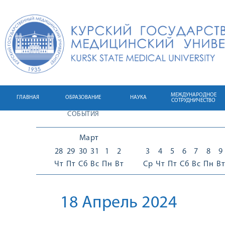
МЕЖДУНАРОДНОЕ
ГЛАВНАЯ
ОБРАЗОВАНИЕ
НАУКА
СОТРУДНИЧЕСТВО
СОБЫТИЯ
Март
28
29
30
31
1
2
3
4
5
6
7
8
9
Чт
Пт
Сб
Вс
Пн
Вт
Ср
Чт
Пт
Сб
Вс
Пн
Вт
18 Апрель 2024