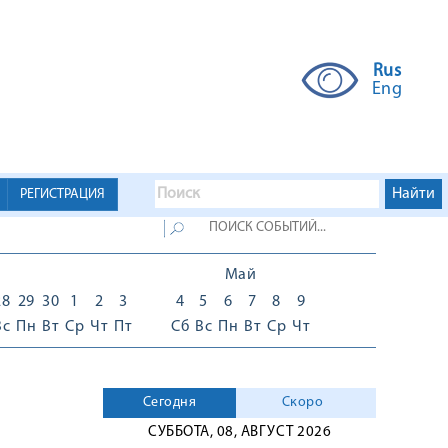
Rus
Eng
РЕГИСТРАЦИЯ
Май
28
29
30
1
2
3
4
5
6
7
8
9
Вс
Пн
Вт
Ср
Чт
Пт
Сб
Вс
Пн
Вт
Ср
Чт
Сегодня
Скоро
СУББОТА, 08, АВГУСТ 2026