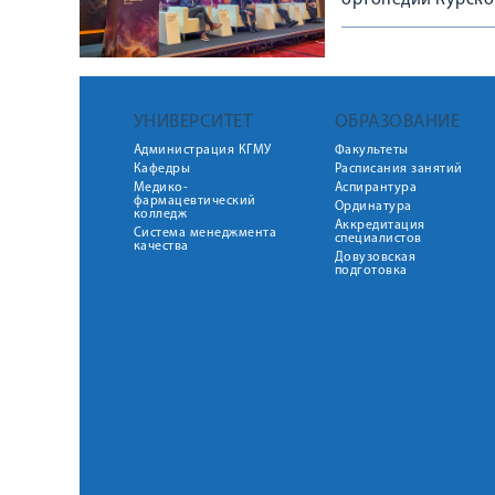
ортопедии Курско
Конгрессе, посвя
остеопороза в тра
практике»
УНИВЕРСИТЕТ
ОБРАЗОВАНИЕ
Администрация КГМУ
Факультеты
Кафедры
Расписания занятий
Медико-
Аспирантура
фармацевтический
Ординатура
колледж
Аккредитация
Система менеджмента
специалистов
качества
Довузовская
подготовка