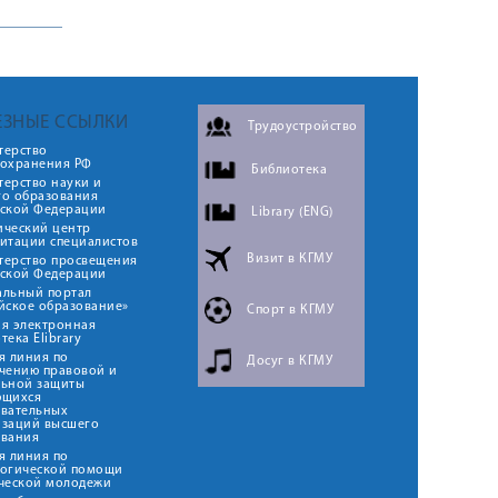
ии к
ЕЗНЫЕ ССЫЛКИ
Трудоустройство
терство
оохранения РФ
Библиотека
ерство науки и
го образования
йской Федерации
Library (ENG)
ический центр
итации специалистов
Визит в КГМУ
терство просвещения
йской Федерации
альный портал
йское образование»
Спорт в КГМУ
я электронная
тека Elibrary
я линия по
Досуг в КГМУ
чению правовой и
льной защиты
ющихся
овательных
изаций высшего
ования
я линия по
логической помощи
ческой молодежи