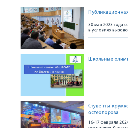
Публикационная 
30 мая 2023 года 
в условиях вызово
Школьные олим
Студенты-кружк
остеопороза
16-17 февраля 20