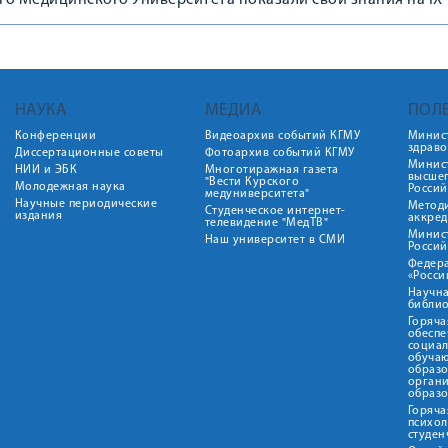
го Медицинского Университета показали свои знания на IX
щенном 100-летию Зацепина Сергея Тимофеевича «Проблема
вматологии и ортопедии. Акцент на пациента: путь от теор
НАУКА
МЕДИА
ПОЛ
Конференции
Видеоархив событий КГМУ
Минис
здрав
Диссертационные советы
Фотоархив событий КГМУ
Минист
НИИ и ЭБК
Многотиражная газета
высше
"Вести Курского
Молодежная наука
Росси
медуниверситета"
Научные периодические
Метод
Студенческое интернет-
издания
аккред
телевидение "МедТВ"
Минис
Наш университет в СМИ
Росси
Федер
«Росси
Научна
библио
Горяча
обеспе
социа
обуча
образ
орган
образ
Горяча
психо
студен