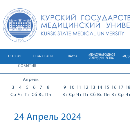
МЕЖДУНАРОДНОЕ
ГЛАВНАЯ
ОБРАЗОВАНИЕ
НАУКА
МЕД
СОТРУДНИЧЕСТВО
СОБЫТИЯ
Апрель
3
4
5
6
7
8
9
10
11
12
13
14
15
16
17
1
Ср
Чт
Пт
Сб
Вс
Пн
Вт
Ср
Чт
Пт
Сб
Вс
Пн
Вт
Ср
Ч
24 Апрель 2024