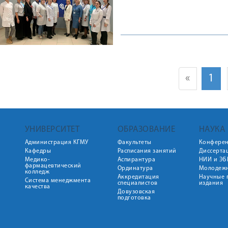
«
1
УНИВЕРСИТЕТ
ОБРАЗОВАНИЕ
НАУКА
Администрация КГМУ
Факультеты
Конфере
Кафедры
Расписания занятий
Диссерта
Медико-
Аспирантура
НИИ и ЭБ
фармацевтический
Ординатура
Молодежн
колледж
Аккредитация
Научные 
Система менеджмента
специалистов
издания
качества
Довузовская
подготовка