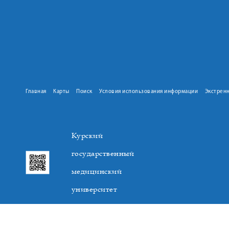
Главная
Карты
Поиск
Условия использования информации
Экстрен
Курский
государственный
медицинский
университет