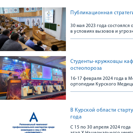
Публикационная стратеги
30 мая 2023 года состоялс
в условиях вызовов и угроз
Студенты-кружковцы каф
остеопороза
16-17 февраля 2024 года в
ортопедии Курского Медици
Конгрессе, посвященном 10
остеопороза в травматологи
практике»
В Курской области стар
года
С 15 по 30 апреля 2024 год