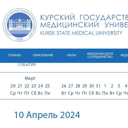
МЕЖДУНАРОДНОЕ
ГЛАВНАЯ
ОБРАЗОВАНИЕ
НАУКА
МЕД
СОТРУДНИЧЕСТВО
СОБЫТИЯ
Март
20
21
22
23
24
25
26
27
28
29
30
31
1
2
3
4
Ср
Чт
Пт
Сб
Вс
Пн
Вт
Ср
Чт
Пт
Сб
Вс
Пн
Вт
Ср
Ч
10 Апрель 2024