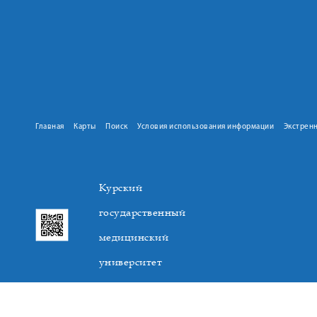
Главная
Карты
Поиск
Условия использования информации
Экстрен
Курский
государственный
медицинский
университет