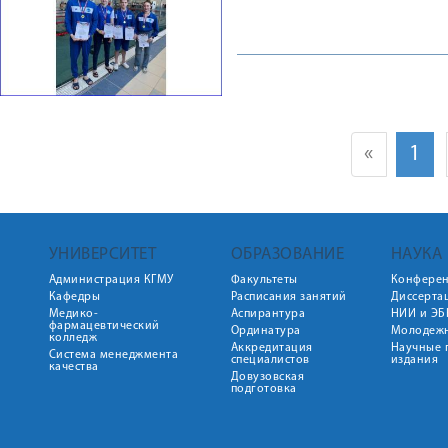
«
1
УНИВЕРСИТЕТ
ОБРАЗОВАНИЕ
НАУКА
Администрация КГМУ
Факультеты
Конфере
Кафедры
Расписания занятий
Диссерта
Медико-
Аспирантура
НИИ и ЭБ
фармацевтический
Ординатура
Молодежн
колледж
Аккредитация
Научные 
Система менеджмента
специалистов
издания
качества
Довузовская
подготовка