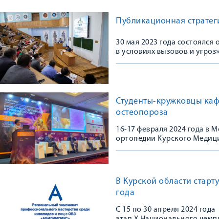
Публикационная стратеги
30 мая 2023 года состоялс
в условиях вызовов и угроз
Студенты-кружковцы каф
остеопороза
16-17 февраля 2024 года в
ортопедии Курского Медици
Конгрессе, посвященном 10
остеопороза в травматологи
практике»
В Курской области стар
года
С 15 по 30 апреля 2024 год