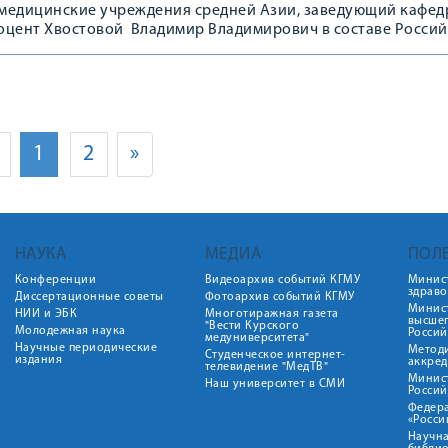
в медицинские учреждения средней Азии, заведующий кафе
оцент Хвостовой Владимир Владимирович в составе Росси
гов, приехавших на международную конференцию в Бухару, 
 музей Авиценны в Афшоне - городе в Бухарском области,
м рождения великого учёного.
1
2
»
НАУКА
МЕДИА
ПОЛ
Конференции
Видеоархив событий КГМУ
Минис
здрав
Диссертационные советы
Фотоархив событий КГМУ
Минист
НИИ и ЭБК
Многотиражная газета
высше
"Вести Курского
Молодежная наука
Росси
медуниверситета"
Научные периодические
Метод
Студенческое интернет-
издания
аккред
телевидение "МедТВ"
Минис
Наш университет в СМИ
Росси
Федер
«Росси
Научна