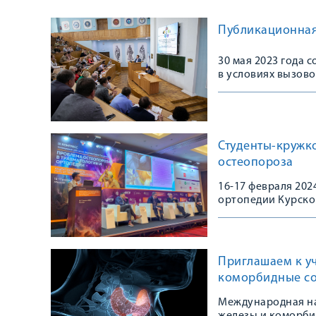
Публикационная 
30 мая 2023 года 
в условиях вызово
Студенты-кружк
остеопороза
16-17 февраля 20
ортопедии Курско
Конгрессе, посвя
остеопороза в тра
практике»
Приглашаем к у
коморбидные со
Международная на