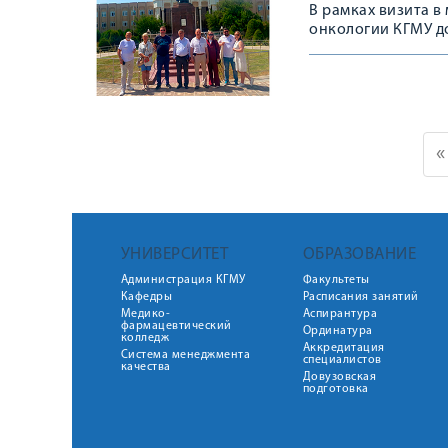
В рамках визита 
онкологии КГМУ д
делегации онколо
2024 года посетил
являющийся место
«
УНИВЕРСИТЕТ
ОБРАЗОВАНИЕ
Администрация КГМУ
Факультеты
Кафедры
Расписания занятий
Медико-
Аспирантура
фармацевтический
Ординатура
колледж
Аккредитация
Система менеджмента
специалистов
качества
Довузовская
подготовка