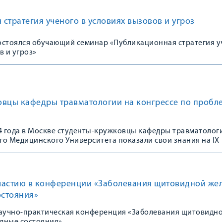
стратегия ученого в условиях вызовов и угроз
состоялся обучающий семинар «Публикационная стратегия 
в и угроз»
овцы кафедры травматологии на конгрессе по пробл
24 года в Москве студенты-кружковцы кафедры травматолог
го Медицинского Университета показали свои знания на IX
щенном 100-летию Зацепина Сергея Тимофеевича «Проблема
вматологии и ортопедии. Акцент на пациента: путь от теор
частию в конференции «Заболевания щитовидной же
стояния»
учно-практическая конференция «Заболевания щитовидн