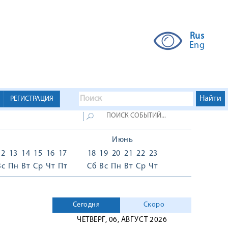
Rus
Eng
РЕГИСТРАЦИЯ
Июнь
12
13
14
15
16
17
18
19
20
21
22
23
Вс
Пн
Вт
Ср
Чт
Пт
Сб
Вс
Пн
Вт
Ср
Чт
Сегодня
Скоро
ЧЕТВЕРГ, 06, АВГУСТ 2026