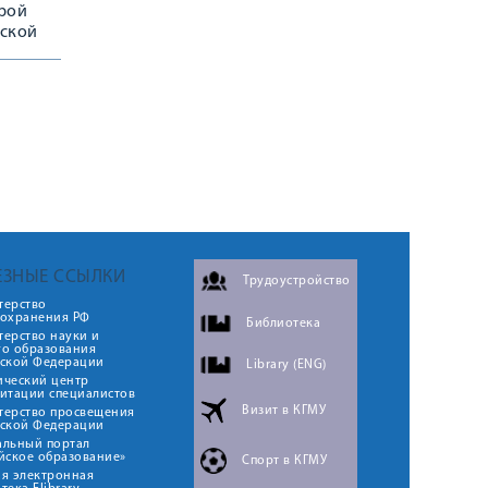
дрой
йской
1 мая
ЕЗНЫЕ ССЫЛКИ
Трудоустройство
терство
оохранения РФ
Библиотека
ерство науки и
го образования
йской Федерации
Library (ENG)
ический центр
итации специалистов
Визит в КГМУ
терство просвещения
йской Федерации
альный портал
йское образование»
Спорт в КГМУ
я электронная