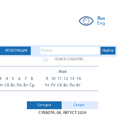
Rus
Eng
РЕГИСТРАЦИЯ
Май
3
4
5
6
7
8
9
10
11
12
13
14
Пт
Сб
Вс
Пн
Вт
Ср
Чт
Пт
Сб
Вс
Пн
Вт
Сегодня
Скоро
СУББОТА, 08, АВГУСТ 2026