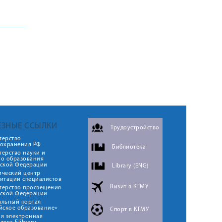
ЕЗНЫЕ ССЫЛКИ
Трудоустройство
терство
оохранения РФ
Библиотека
ерство науки и
го образования
йской Федерации
Library (ENG)
ический центр
итации специалистов
Визит в КГМУ
терство просвещения
йской Федерации
альный портал
йское образование»
Спорт в КГМУ
я электронная