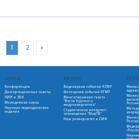
1
2
»
НАУКА
МЕДИА
ПОЛ
Конференции
Видеоархив событий КГМУ
Минис
здрав
Диссертационные советы
Фотоархив событий КГМУ
Минист
НИИ и ЭБК
Многотиражная газета
высше
"Вести Курского
Молодежная наука
Росси
медуниверситета"
Научные периодические
Метод
Студенческое интернет-
издания
аккред
телевидение "МедТВ"
Минис
Наш университет в СМИ
Росси
Федер
«Росси
Научна