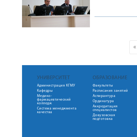
«
УНИВЕРСИТЕТ
ОБРАЗОВАНИЕ
Администрация КГМУ
Факультеты
Кафедры
Расписания занятий
Медико-
Аспирантура
фармацевтический
Ординатура
колледж
Аккредитация
Система менеджмента
специалистов
качества
Довузовская
подготовка