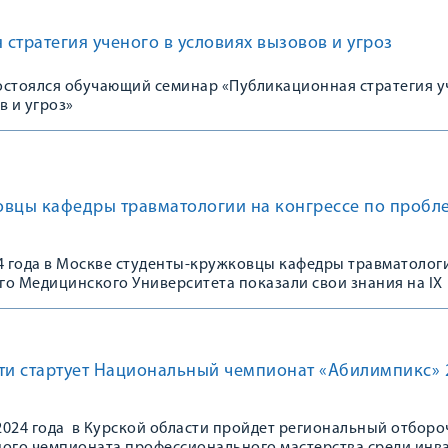
стратегия ученого в условиях вызовов и угроз
состоялся обучающий семинар «Публикационная стратегия 
в и угроз»
овцы кафедры травматологии на конгрессе по пробл
24 года в Москве студенты-кружковцы кафедры травматолог
го Медицинского Университета показали свои знания на IX
щенном 100-летию Зацепина Сергея Тимофеевича «Проблема
вматологии и ортопедии. Акцент на пациента: путь от теор
сти стартует Национальный чемпионат «Абилимпикс» 
 2024 года в Курской области пройдет региональный отбор