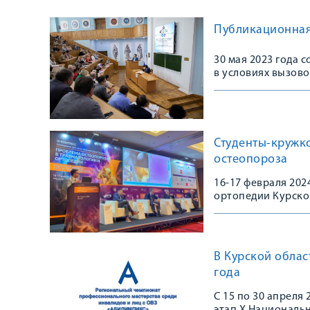
Публикационная 
30 мая 2023 года 
в условиях вызово
Студенты-кружк
остеопороза
16-17 февраля 20
ортопедии Курско
Конгрессе, посвя
остеопороза в тра
практике»
В Курской обла
года
С 15 по 30 апреля