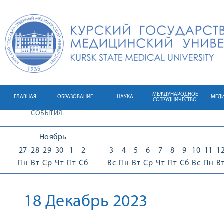
МЕЖДУНАРОДНОЕ
ГЛАВНАЯ
ОБРАЗОВАНИЕ
НАУКА
МЕД
СОТРУДНИЧЕСТВО
СОБЫТИЯ
Ноябрь
27
28
29
30
1
2
3
4
5
6
7
8
9
10
11
1
Пн
Вт
Ср
Чт
Пт
Сб
Вс
Пн
Вт
Ср
Чт
Пт
Сб
Вс
Пн
В
18 Декабрь 2023