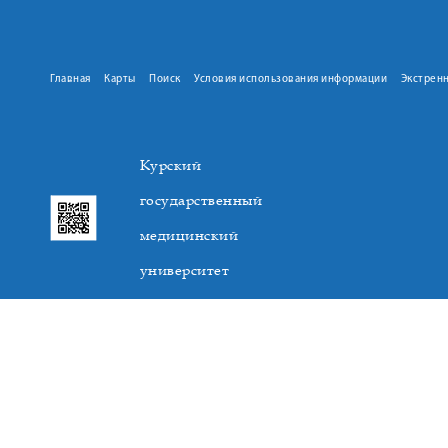
Главная
Карты
Поиск
Условия использования информации
Экстрен
Курский
государственный
медицинский
университет