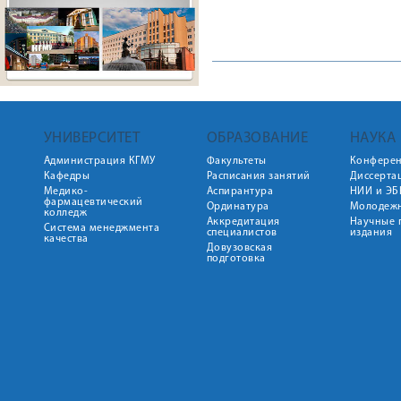
УНИВЕРСИТЕТ
ОБРАЗОВАНИЕ
НАУКА
Администрация КГМУ
Факультеты
Конфере
Кафедры
Расписания занятий
Диссерта
Медико-
Аспирантура
НИИ и ЭБ
фармацевтический
Ординатура
Молодежн
колледж
Аккредитация
Научные 
Система менеджмента
специалистов
издания
качества
Довузовская
подготовка