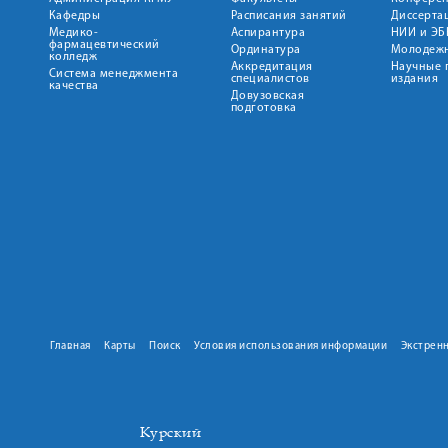
Кафедры
Расписания занятий
Диссерта
Медико-
Аспирантура
НИИ и ЭБ
фармацевтический
Ординатура
Молодежн
колледж
Аккредитация
Научные 
Система менеджмента
специалистов
издания
качества
Довузовская
подготовка
Главная
Карты
Поиск
Условия использования информации
Экстрен
Курский