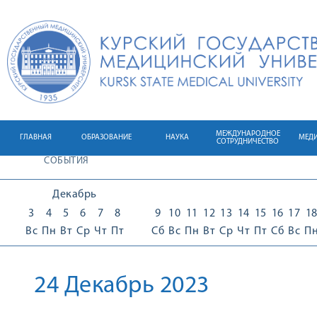
МЕЖДУНАРОДНОЕ
ГЛАВНАЯ
ОБРАЗОВАНИЕ
НАУКА
МЕД
СОТРУДНИЧЕСТВО
СОБЫТИЯ
Декабрь
3
4
5
6
7
8
9
10
11
12
13
14
15
16
17
1
Вс
Пн
Вт
Ср
Чт
Пт
Сб
Вс
Пн
Вт
Ср
Чт
Пт
Сб
Вс
П
24 Декабрь 2023