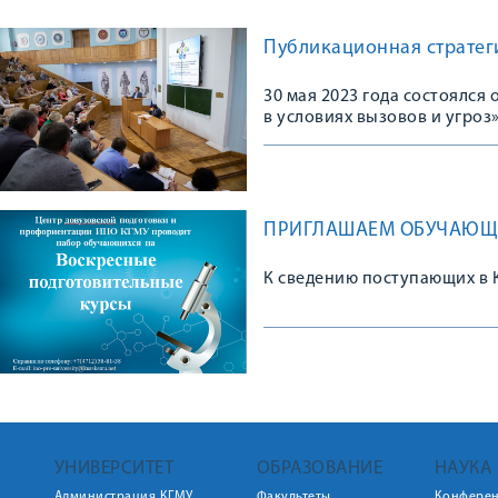
Публикационная стратеги
30 мая 2023 года состоялс
в условиях вызовов и угроз
ПРИГЛАШАЕМ ОБУЧАЮЩИ
К сведению поступающих в 
УНИВЕРСИТЕТ
ОБРАЗОВАНИЕ
НАУКА
Администрация КГМУ
Факультеты
Конфере