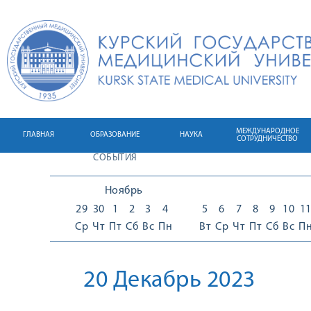
МЕЖДУНАРОДНОЕ
ГЛАВНАЯ
ОБРАЗОВАНИЕ
НАУКА
СОТРУДНИЧЕСТВО
СОБЫТИЯ
Ноябрь
29
30
1
2
3
4
5
6
7
8
9
10
1
Ср
Чт
Пт
Сб
Вс
Пн
Вт
Ср
Чт
Пт
Сб
Вс
П
20 Декабрь 2023