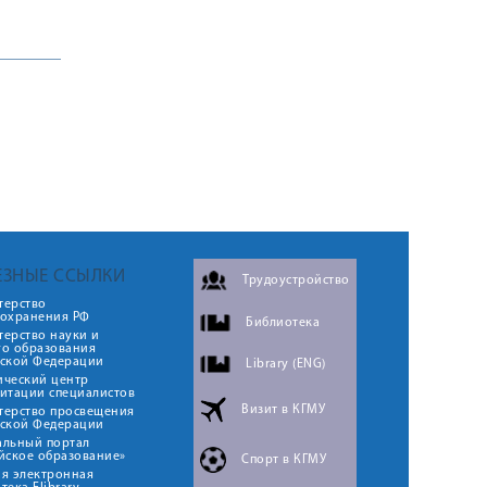
ЕЗНЫЕ ССЫЛКИ
Трудоустройство
терство
оохранения РФ
Библиотека
ерство науки и
го образования
йской Федерации
Library (ENG)
ический центр
итации специалистов
Визит в КГМУ
терство просвещения
йской Федерации
альный портал
йское образование»
Спорт в КГМУ
я электронная