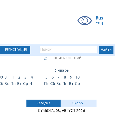
Rus
Eng
РЕГИСТРАЦИЯ
Январь
30
31
1
2
3
4
5
6
7
8
9
10
Сб
Вс
Пн
Вт
Ср
Чт
Пт
Сб
Вс
Пн
Вт
Ср
Сегодня
Скоро
СУББОТА, 08, АВГУСТ 2026