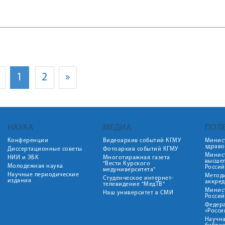
1
2
»
НАУКА
МЕДИА
ПОЛ
Конференции
Видеоархив событий КГМУ
Минис
здрав
Диссертационные советы
Фотоархив событий КГМУ
Минист
НИИ и ЭБК
Многотиражная газета
высше
"Вести Курского
Молодежная наука
Росси
медуниверситета"
Научные периодические
Метод
Студенческое интернет-
издания
аккред
телевидение "МедТВ"
Минис
Наш университет в СМИ
Росси
Федер
«Росси
Научна