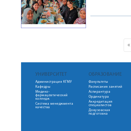
«
УНИВЕРСИТЕТ
ОБРАЗОВАНИЕ
Администрация КГМУ
Факультеты
Кафедры
Расписания занятий
Медико-
Аспирантура
фармацевтический
Ординатура
колледж
Аккредитация
Система менеджмента
специалистов
качества
Довузовская
подготовка