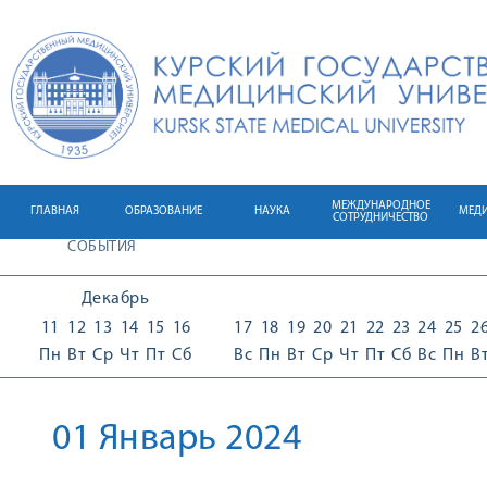
МЕЖДУНАРОДНОЕ
ГЛАВНАЯ
ОБРАЗОВАНИЕ
НАУКА
МЕД
СОТРУДНИЧЕСТВО
СОБЫТИЯ
Декабрь
11
12
13
14
15
16
17
18
19
20
21
22
23
24
25
2
Пн
Вт
Ср
Чт
Пт
Сб
Вс
Пн
Вт
Ср
Чт
Пт
Сб
Вс
Пн
В
01 Январь 2024