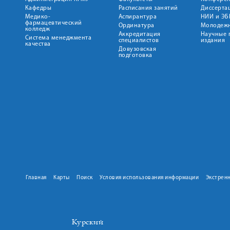
Кафедры
Расписания занятий
Диссерта
Медико-
Аспирантура
НИИ и ЭБ
фармацевтический
Ординатура
Молодежн
колледж
Аккредитация
Научные 
Система менеджмента
специалистов
издания
качества
Довузовская
подготовка
Главная
Карты
Поиск
Условия использования информации
Экстрен
Курский