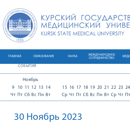
МЕЖДУНАРОДНОЕ
ГЛАВНАЯ
ОБРАЗОВАНИЕ
НАУКА
МЕД
СОТРУДНИЧЕСТВО
СОБЫТИЯ
Ноябрь
9
10
11
12
13
14
15
16
17
18
19
20
21
22
23
2
Чт
Пт
Сб
Вс
Пн
Вт
Ср
Чт
Пт
Сб
Вс
Пн
Вт
Ср
Чт
П
30 Ноябрь 2023