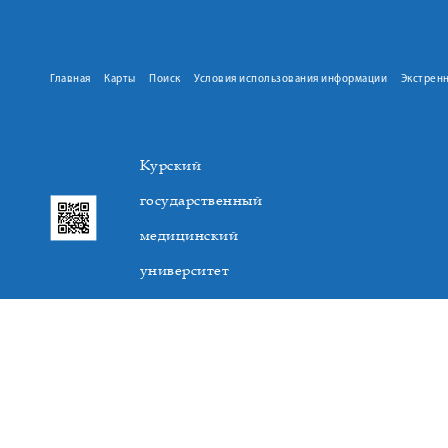
Главная
Карты
Поиск
Условия использования информации
Экстрен
Курский
государственный
медицинский
университет