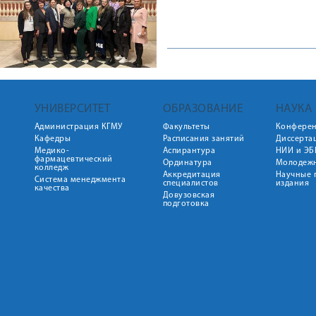
УНИВЕРСИТЕТ
ОБРАЗОВАНИЕ
НАУКА
Администрация КГМУ
Факультеты
Конфере
Кафедры
Расписания занятий
Диссерта
Медико-
Аспирантура
НИИ и ЭБ
фармацевтический
Ординатура
Молодежн
колледж
Аккредитация
Научные 
Система менеджмента
специалистов
издания
качества
Довузовская
подготовка