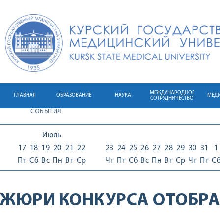
МЕЖДУНАРОДНОЕ
ГЛАВНАЯ
ОБРАЗОВАНИЕ
НАУКА
МЕД
СОТРУДНИЧЕСТВО
СОБЫТИЯ
Июль
17
18
19
20
21
22
23
24
25
26
27
28
29
30
31
1
Пт
Сб
Вс
Пн
Вт
Ср
Чт
Пт
Сб
Вс
Пн
Вт
Ср
Чт
Пт
С
ЖЮРИ КОНКУРСА ОТОБРА