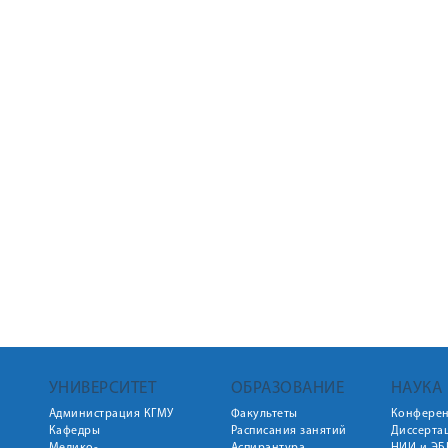
УНИВЕРСИТЕТ
ОБРАЗОВАНИЕ
НАУКА
Администрация КГМУ
Факультеты
Конфере
Кафедры
Расписания занятий
Диссерта