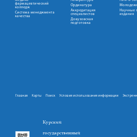
Медико-
Аспирантура
НИИ и ЭБ
фармацевтический
Ординатура
Молодежн
колледж
Аккредитация
Научные 
Система менеджмента
специалистов
издания
качества
Довузовская
подготовка
Главная
Карты
Поиск
Условия использования информации
Экстрен
Курский
государственный