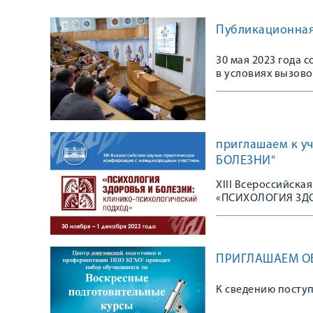
Публикационная 
30 мая 2023 года 
в условиях вызово
приглашаем к у
БОЛЕЗНИ"
XIII Всероссийск
«ПСИХОЛОГИЯ ЗД
ПРИГЛАШАЕМ О
К сведению посту