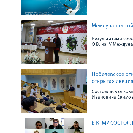
Международный 
Результатами соб
О.В. на IV Междун
Турецком универси
Нобелевское отк
открытая лекци
Состоялась открыт
Ивановича Екимов
В КГМУ СОСТОЯЛ