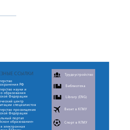
ЕЗНЫЕ ССЫЛКИ
Трудоустройство
терство
оохранения РФ
Библиотека
ерство науки и
го образования
йской Федерации
Library (ENG)
ический центр
итации специалистов
Визит в КГМУ
терство просвещения
йской Федерации
альный портал
йское образование»
Спорт в КГМУ
я электронная