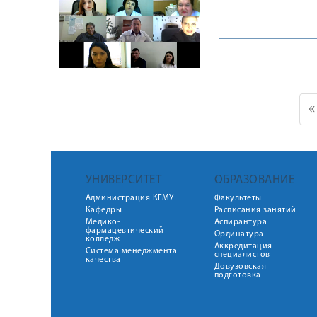
«
УНИВЕРСИТЕТ
ОБРАЗОВАНИЕ
Администрация КГМУ
Факультеты
Кафедры
Расписания занятий
Медико-
Аспирантура
фармацевтический
Ординатура
колледж
Аккредитация
Система менеджмента
специалистов
качества
Довузовская
подготовка