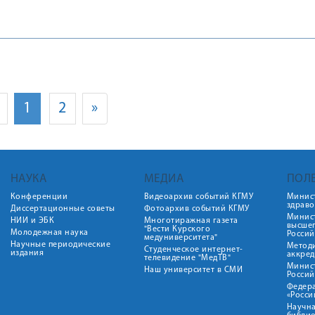
1
2
»
НАУКА
МЕДИА
ПОЛ
Конференции
Видеоархив событий КГМУ
Минис
здрав
Диссертационные советы
Фотоархив событий КГМУ
Минист
НИИ и ЭБК
Многотиражная газета
высше
"Вести Курского
Молодежная наука
Росси
медуниверситета"
Научные периодические
Метод
Студенческое интернет-
издания
аккред
телевидение "МедТВ"
Минис
Наш университет в СМИ
Росси
Федер
«Росси
Научна